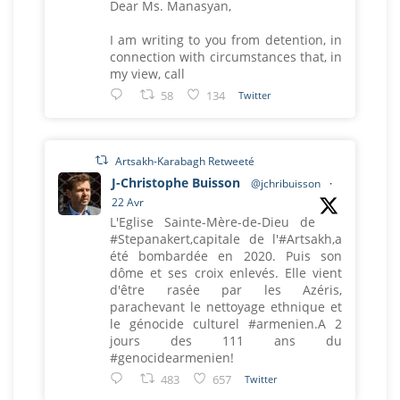
Dear Ms. Manasyan,
I am writing to you from detention, in
connection with circumstances that, in
my view, call
58
134
Twitter
Artsakh-Karabagh Retweeté
J-Christophe Buisson
@jchribuisson
·
22 Avr
L'Eglise Sainte-Mère-de-Dieu de
#Stepanakert,capitale de l'#Artsakh,a
été bombardée en 2020. Puis son
dôme et ses croix enlevés. Elle vient
d'être rasée par les Azéris,
parachevant le nettoyage ethnique et
le génocide culturel #armenien.A 2
jours des 111 ans du
#genocidearmenien!
483
657
Twitter