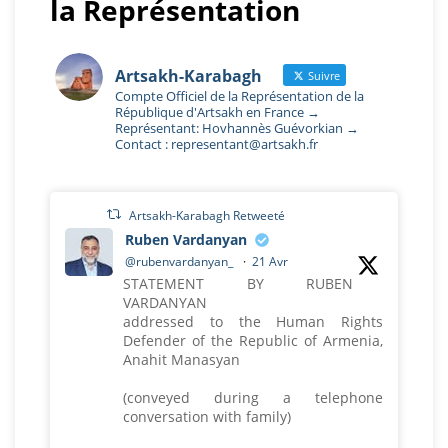
la Représentation
Artsakh-Karabagh
Suivre
Compte Officiel de la Représentation de la
République d'Artsakh en France →
Représentant: Hovhannès Guévorkian →
Contact : representant@artsakh.fr
Artsakh-Karabagh Retweeté
Ruben Vardanyan
@rubenvardanyan_
·
21 Avr
STATEMENT BY RUBEN
VARDANYAN
addressed to the Human Rights
Defender of the Republic of Armenia,
Anahit Manasyan
(conveyed during a telephone
conversation with family)