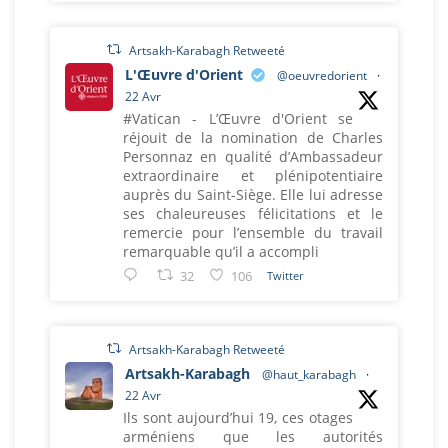
Artsakh-Karabagh Retweeté
L'Œuvre d'Orient
@oeuvredorient
·
22 Avr
#Vatican - L’Œuvre d'Orient se
réjouit de la nomination de Charles
Personnaz en qualité d’Ambassadeur
extraordinaire et plénipotentiaire
auprès du Saint-Siège. Elle lui adresse
ses chaleureuses félicitations et le
remercie pour l’ensemble du travail
remarquable qu’il a accompli
32
106
Twitter
Artsakh-Karabagh Retweeté
Artsakh-Karabagh
@haut_karabagh
·
22 Avr
Ils sont aujourd’hui 19, ces otages
arméniens que les autorités