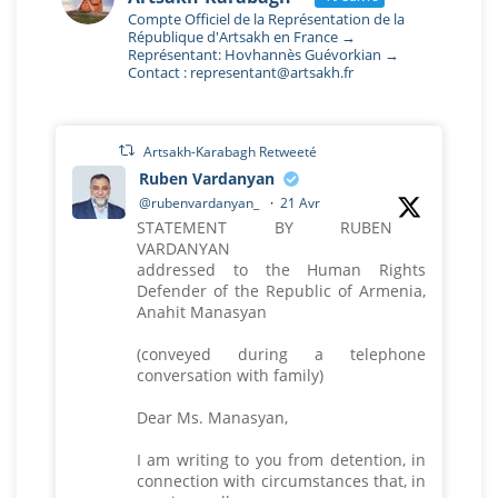
Compte Officiel de la Représentation de la
République d'Artsakh en France →
Représentant: Hovhannès Guévorkian →
Contact : representant@artsakh.fr
Artsakh-Karabagh Retweeté
Ruben Vardanyan
@rubenvardanyan_
·
21 Avr
STATEMENT BY RUBEN
VARDANYAN
addressed to the Human Rights
Defender of the Republic of Armenia,
Anahit Manasyan
(conveyed during a telephone
conversation with family)
Dear Ms. Manasyan,
I am writing to you from detention, in
connection with circumstances that, in