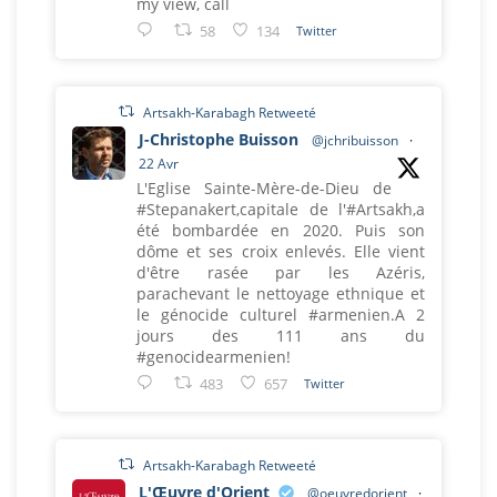
my view, call
58
134
Twitter
Artsakh-Karabagh Retweeté
J-Christophe Buisson
@jchribuisson
·
22 Avr
L'Eglise Sainte-Mère-de-Dieu de
#Stepanakert,capitale de l'#Artsakh,a
été bombardée en 2020. Puis son
dôme et ses croix enlevés. Elle vient
d'être rasée par les Azéris,
parachevant le nettoyage ethnique et
le génocide culturel #armenien.A 2
jours des 111 ans du
#genocidearmenien!
483
657
Twitter
Artsakh-Karabagh Retweeté
L'Œuvre d'Orient
@oeuvredorient
·