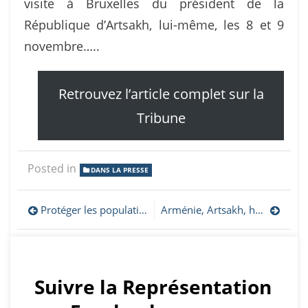
visite à Bruxelles du président de la
République d’Artsakh, lui-même, les 8 et 9
novembre…..
Retrouvez l’article complet sur la
Tribune
Posted in
DANS LA PRESSE
Navigation
Protéger les populations du Haut-Karabagh pour bâtir la paix dans le Caucase du Sud
Arménie, Artsakh, héritage miné de l’URSS
de
l’article
Suivre la Représentation