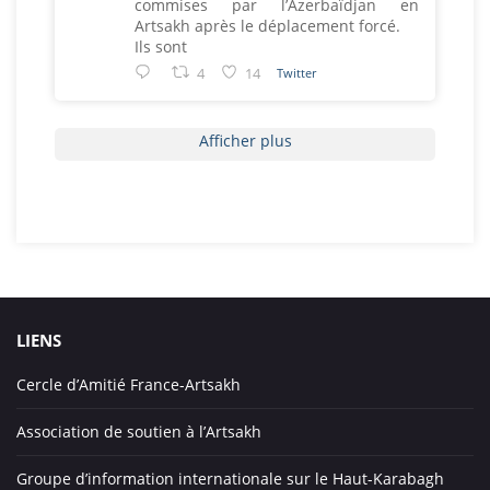
commises par l’Azerbaïdjan en
Artsakh après le déplacement forcé.
Ils sont
4
14
Twitter
Afficher plus
LIENS
Cercle d’Amitié France-Artsakh
Association de soutien à l’Artsakh
Groupe d’information internationale sur le Haut-Karabagh