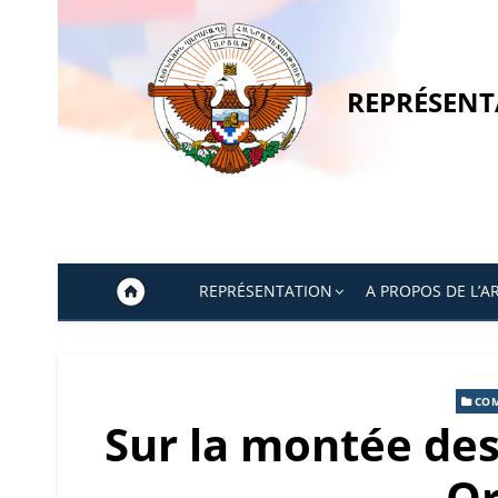
Skip
to
content
REPRÉSENT
REPRÉSENTATION
A PROPOS DE L’A
CO
Sur la montée de
Or