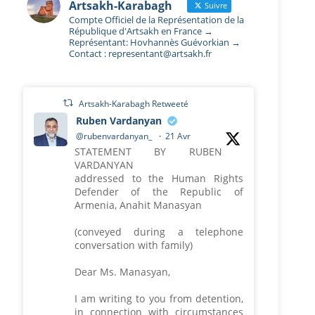
Artsakh-Karabagh
Suivre
Compte Officiel de la Représentation de la
République d'Artsakh en France →
Représentant: Hovhannès Guévorkian →
Contact : representant@artsakh.fr
Artsakh-Karabagh Retweeté
Ruben Vardanyan
@rubenvardanyan_
·
21 Avr
STATEMENT BY RUBEN
VARDANYAN
addressed to the Human Rights
Defender of the Republic of
Armenia, Anahit Manasyan
(conveyed during a telephone
conversation with family)
Dear Ms. Manasyan,
I am writing to you from detention,
in connection with circumstances