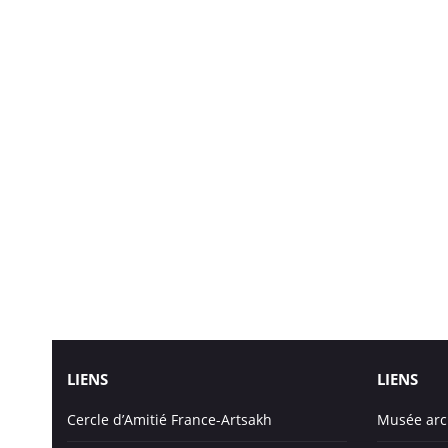
LIENS
LIENS
Cercle d’Amitié France-Artsakh
Musée arc