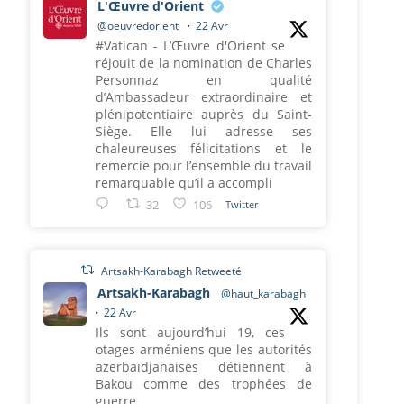
L'Œuvre d'Orient
@oeuvredorient
·
22 Avr
#Vatican - L’Œuvre d'Orient se
réjouit de la nomination de Charles
Personnaz en qualité
d’Ambassadeur extraordinaire et
plénipotentiaire auprès du Saint-
Siège. Elle lui adresse ses
chaleureuses félicitations et le
remercie pour l’ensemble du travail
remarquable qu’il a accompli
32
106
Twitter
Artsakh-Karabagh Retweeté
Artsakh-Karabagh
@haut_karabagh
·
22 Avr
Ils sont aujourd’hui 19, ces
otages arméniens que les autorités
azerbaïdjanaises détiennent à
Bakou comme des trophées de
guerre.