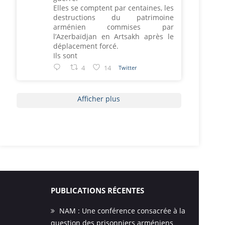
Elles se comptent par centaines, les
destructions du patrimoine
arménien commises par
l’Azerbaïdjan en Artsakh après le
déplacement forcé.
Ils sont
4
14
Twitter
Afficher plus
PUBLICATIONS RÉCENTES
NAM : Une conférence consacrée à la
question des prisonniers arméniens