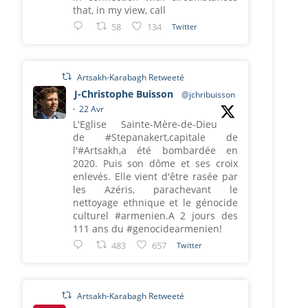
that, in my view, call
58
134
Twitter
Artsakh-Karabagh Retweeté
J-Christophe Buisson
@jchribuisson
·
22 Avr
L'Eglise Sainte-Mère-de-Dieu
de #Stepanakert,capitale de
l'#Artsakh,a été bombardée en
2020. Puis son dôme et ses croix
enlevés. Elle vient d'être rasée par
les Azéris, parachevant le
nettoyage ethnique et le génocide
culturel #armenien.A 2 jours des
111 ans du #genocidearmenien!
483
657
Twitter
Artsakh-Karabagh Retweeté