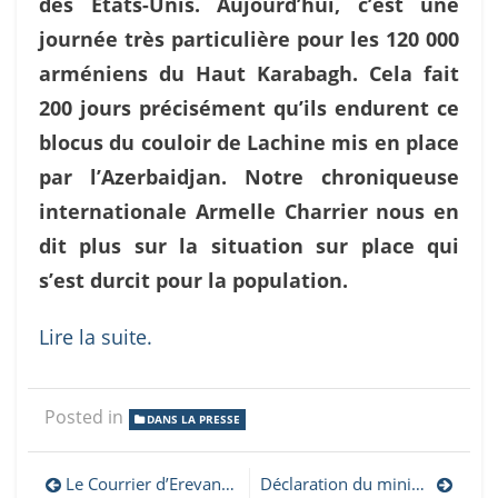
des Etats-Unis. Aujourd’hui, c’est une
journée très particulière pour les 120 000
arméniens du Haut Karabagh. Cela fait
200 jours précisément qu’ils endurent ce
blocus du couloir de Lachine mis en place
par l’Azerbaidjan. Notre chroniqueuse
internationale Armelle Charrier nous en
dit plus sur la situation sur place qui
s’est durcit pour la population.
Lire la suite.
Posted in
DANS LA PRESSE
Navigation
Le Courrier d’Erevan : Soirée caritative à Paris pour les 200 jours du blocus du Karabagh
Déclaration du ministère artsakhiote des Affaires étrangères sur la nouvelle agression de l’Azerbaïdjan