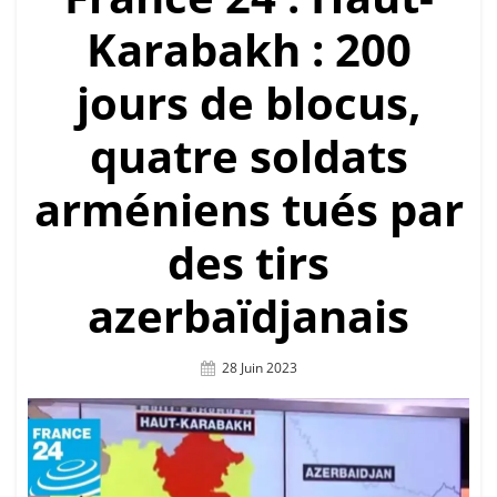
Karabakh : 200
jours de blocus,
quatre soldats
arméniens tués par
des tirs
azerbaïdjanais
Posted
28 Juin 2023
On