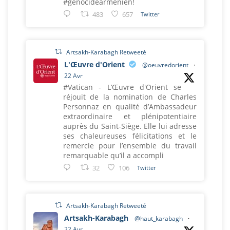
#genocidearmenien!
483
657
Twitter
Artsakh-Karabagh Retweeté
L'Œuvre d'Orient
@oeuvredorient
·
22 Avr
#Vatican - L’Œuvre d'Orient se
réjouit de la nomination de Charles
Personnaz en qualité d’Ambassadeur
extraordinaire et plénipotentiaire
auprès du Saint-Siège. Elle lui adresse
ses chaleureuses félicitations et le
remercie pour l’ensemble du travail
remarquable qu’il a accompli
32
106
Twitter
Artsakh-Karabagh Retweeté
Artsakh-Karabagh
@haut_karabagh
·
22 Avr