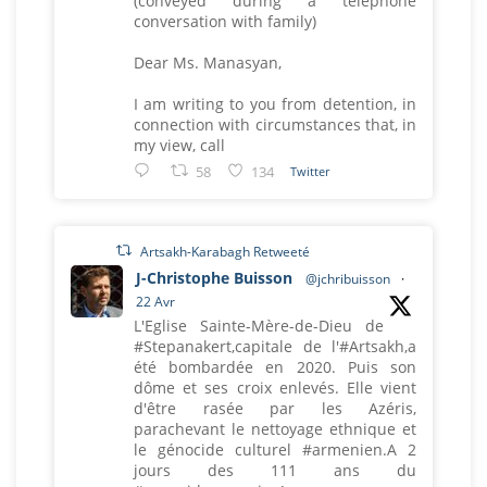
(conveyed during a telephone
conversation with family)
Dear Ms. Manasyan,
I am writing to you from detention, in
connection with circumstances that, in
my view, call
58
134
Twitter
Artsakh-Karabagh Retweeté
J-Christophe Buisson
@jchribuisson
·
22 Avr
L'Eglise Sainte-Mère-de-Dieu de
#Stepanakert,capitale de l'#Artsakh,a
été bombardée en 2020. Puis son
dôme et ses croix enlevés. Elle vient
d'être rasée par les Azéris,
parachevant le nettoyage ethnique et
le génocide culturel #armenien.A 2
jours des 111 ans du