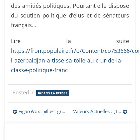
des amitiés politiques. Pourtant elle dispose
du soutien politique d’élus et de sénateurs
français…
Lire la suite
https://frontpopulaire.fr/o/Content/co753666/c
l-azerbaidjan-a-tisse-sa-toile-au-c-ur-de-la-
classe-politique-franc
Posted in
DANS LA PRESSE
Navigation
FigaroVox : «Il est grand temps de résister à l’agressivité de l’Azerbaïdjan et de la Turquie»
Valeurs Actuelles : [Tribune] Valérie Pécresse engage notre commune dignité en Artsakh
de
l’article