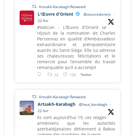
Artsakh-Karabagh Retweeté
L'Œuvre d'Orient
@oeuvredorient
·
22 Avr
#Vatican - L’Œuvre d'Orient se
réjouit de la nomination de Charles
Personnaz en qualité d’Ambassadeur
extraordinaire et plénipotentiaire
auprès du Saint-Siège. Elle lui adresse
ses chaleureuses félicitations et le
remercie pour l’ensemble du travail
remarquable qu’il a accompli
32
106
Twitter
Artsakh-Karabagh Retweeté
Artsakh-Karabagh
@haut_karabagh
·
22 Avr
Ils sont aujourd’hui 19, ces otages
arméniens que les autorités
azerbaïdjanaises détiennent à Bakou
comme des trophées de guerre.