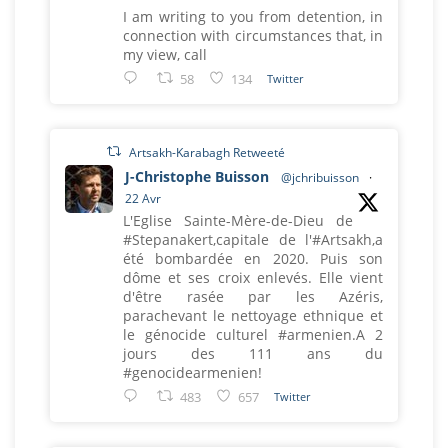
I am writing to you from detention, in
connection with circumstances that, in
my view, call
58
134
Twitter
Artsakh-Karabagh Retweeté
J-Christophe Buisson
@jchribuisson
·
22 Avr
L'Eglise Sainte-Mère-de-Dieu de
#Stepanakert,capitale de l'#Artsakh,a
été bombardée en 2020. Puis son
dôme et ses croix enlevés. Elle vient
d'être rasée par les Azéris,
parachevant le nettoyage ethnique et
le génocide culturel #armenien.A 2
jours des 111 ans du
#genocidearmenien!
483
657
Twitter