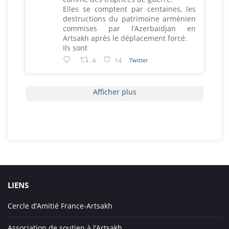
Elles se comptent par centaines, les
destructions du patrimoine arménien
commises par l’Azerbaïdjan en
Artsakh après le déplacement forcé.
Ils sont
4
14
Twitter
Afficher plus
LIENS
Cercle d’Amitié France-Artsakh
Association de soutien à l’Artsakh