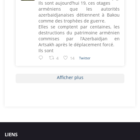
Ils sont aujourd’hui 19, ces otages
arméniens que les autorités
azerbaïdjanaises détiennent à Bakou
comme des trophées de guerre.
Elles se comptent par centaines, les
destructions du patrimoine arménien
commises par l’Azerbaïdjan en
Artsakh après le déplacement forcé.
Ils sont
4
14
Twitter
Afficher plus
LIENS