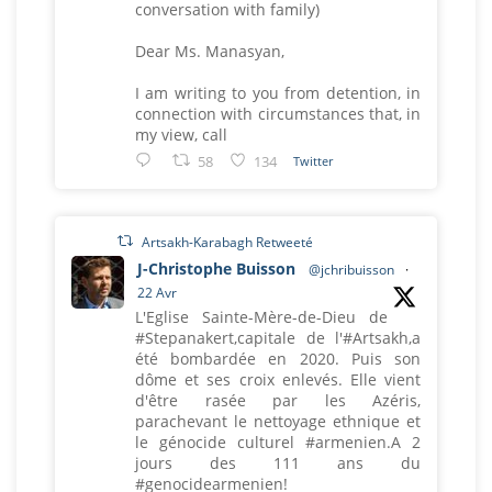
conversation with family)
Dear Ms. Manasyan,
I am writing to you from detention, in
connection with circumstances that, in
my view, call
58
134
Twitter
Artsakh-Karabagh Retweeté
J-Christophe Buisson
@jchribuisson
·
22 Avr
L'Eglise Sainte-Mère-de-Dieu de
#Stepanakert,capitale de l'#Artsakh,a
été bombardée en 2020. Puis son
dôme et ses croix enlevés. Elle vient
d'être rasée par les Azéris,
parachevant le nettoyage ethnique et
le génocide culturel #armenien.A 2
jours des 111 ans du
#genocidearmenien!