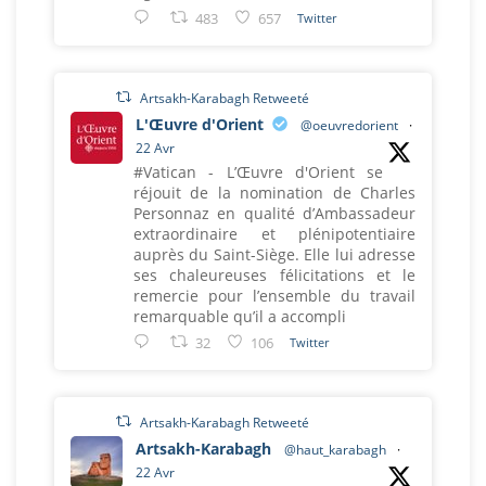
483
657
Twitter
Artsakh-Karabagh Retweeté
L'Œuvre d'Orient
@oeuvredorient
·
22 Avr
#Vatican - L’Œuvre d'Orient se
réjouit de la nomination de Charles
Personnaz en qualité d’Ambassadeur
extraordinaire et plénipotentiaire
auprès du Saint-Siège. Elle lui adresse
ses chaleureuses félicitations et le
remercie pour l’ensemble du travail
remarquable qu’il a accompli
32
106
Twitter
Artsakh-Karabagh Retweeté
Artsakh-Karabagh
@haut_karabagh
·
22 Avr