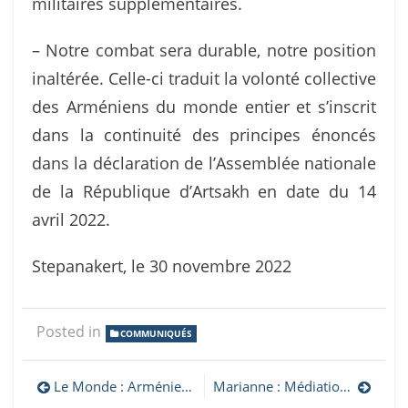
militaires supplémentaires.
– Notre combat sera durable, notre position
inaltérée. Celle-ci traduit la volonté collective
des Arméniens du monde entier et s’inscrit
dans la continuité des principes énoncés
dans la déclaration de l’Assemblée nationale
de la République d’Artsakh en date du 14
avril 2022.
Stepanakert, le 30 novembre 2022
Posted in
COMMUNIQUÉS
Navigation
Le Monde : Arménie-Azerbaïdjan : « La France doit maintenir la pression pour empêcher un nouveau conflit aux portes de l’Europe »
Marianne : Médiation Arménie-Azerbaïdjan : Vladimir Poutine tente de reprendre pied au Caucase