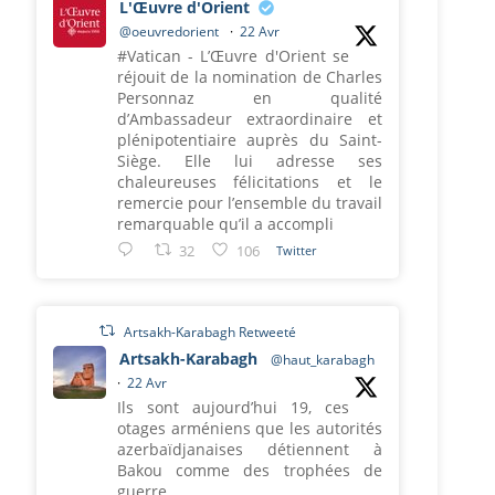
L'Œuvre d'Orient
@oeuvredorient
·
22 Avr
#Vatican - L’Œuvre d'Orient se
réjouit de la nomination de Charles
Personnaz en qualité
d’Ambassadeur extraordinaire et
plénipotentiaire auprès du Saint-
Siège. Elle lui adresse ses
chaleureuses félicitations et le
remercie pour l’ensemble du travail
remarquable qu’il a accompli
32
106
Twitter
Artsakh-Karabagh Retweeté
Artsakh-Karabagh
@haut_karabagh
·
22 Avr
Ils sont aujourd’hui 19, ces
otages arméniens que les autorités
azerbaïdjanaises détiennent à
Bakou comme des trophées de
guerre.