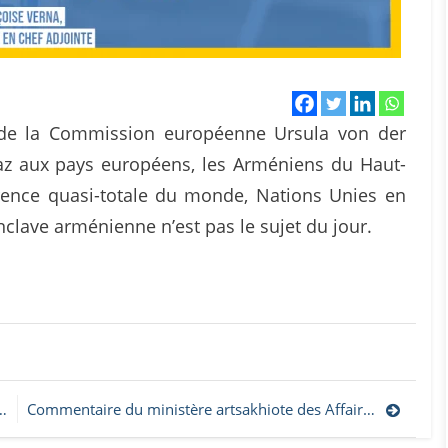
e de la Commission européenne Ursula von der
 gaz aux pays européens, les Arméniens du Haut-
érence quasi-totale du monde, Nations Unies en
nclave arménienne n’est pas le sujet du jour.
Commentaire du ministère artsakhiote des Affaires étrangères à propos de la déclaration du ministre russe des Affaires étrangères à la suite de la réunion trilatérale à Moscou