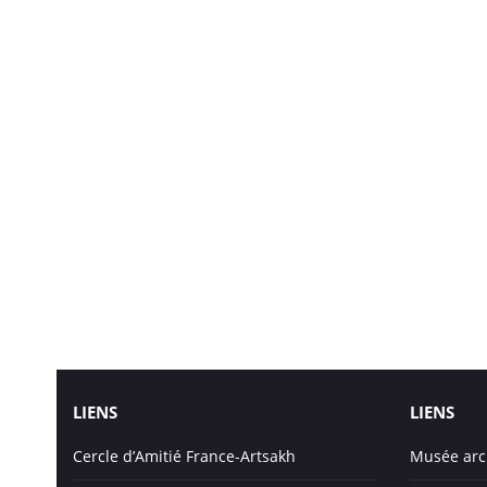
LIENS
LIENS
Cercle d’Amitié France-Artsakh
Musée arc