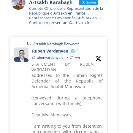
Artsakh-Karabagh
Suivre
Compte Officiel de la Représentation de la
République d'Artsakh en France →
Représentant: Hovhannès Guévorkian →
Contact : representant@artsakh.fr
Artsakh-Karabagh Retweeté
Ruben Vardanyan
@rubenvardanyan_
·
21 Avr
STATEMENT BY RUBEN
VARDANYAN
addressed to the Human Rights
Defender of the Republic of
Armenia, Anahit Manasyan
(conveyed during a telephone
conversation with family)
Dear Ms. Manasyan,
I am writing to you from detention,
in connection with circumstances