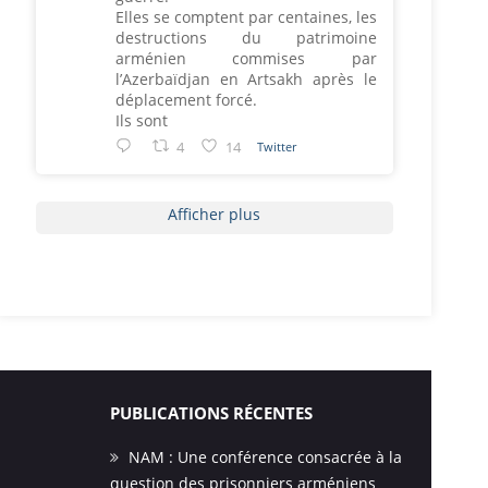
Elles se comptent par centaines, les
destructions du patrimoine
arménien commises par
l’Azerbaïdjan en Artsakh après le
déplacement forcé.
Ils sont
4
14
Twitter
Afficher plus
PUBLICATIONS RÉCENTES
NAM : Une conférence consacrée à la
question des prisonniers arméniens