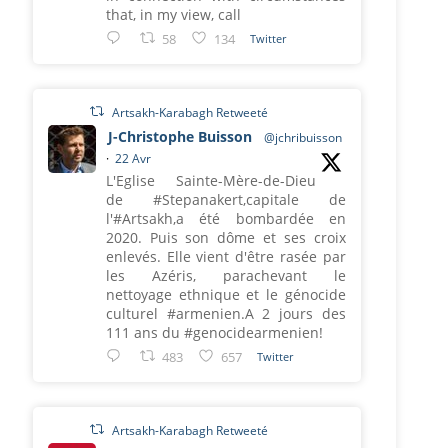
that, in my view, call
58
134
Twitter
Artsakh-Karabagh Retweeté
J-Christophe Buisson
@jchribuisson
·
22 Avr
L'Eglise Sainte-Mère-de-Dieu
de #Stepanakert,capitale de
l'#Artsakh,a été bombardée en
2020. Puis son dôme et ses croix
enlevés. Elle vient d'être rasée par
les Azéris, parachevant le
nettoyage ethnique et le génocide
culturel #armenien.A 2 jours des
111 ans du #genocidearmenien!
483
657
Twitter
Artsakh-Karabagh Retweeté