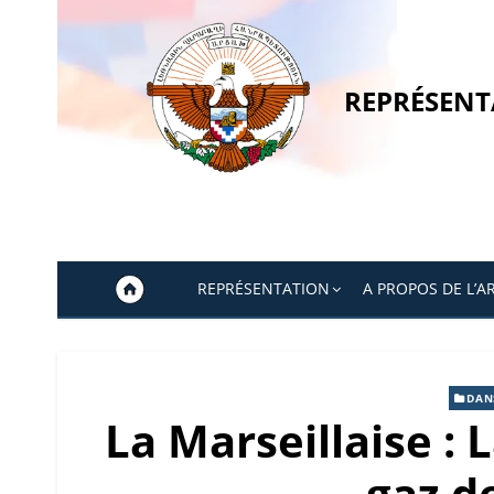
Skip
to
content
REPRÉSENT
REPRÉSENTATION
A PROPOS DE L’A
DAN
La Marseillaise : 
gaz de