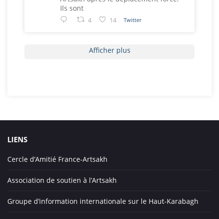
Ils sont
4
14
Twitter
Afficher plus
LIENS
Cercle d’Amitié France-Artsakh
Association de soutien à l’Artsakh
Groupe d’information internationale sur le Haut-Karabagh