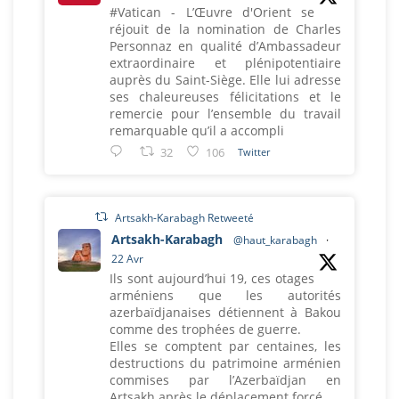
#Vatican - L’Œuvre d'Orient se
réjouit de la nomination de Charles
Personnaz en qualité d’Ambassadeur
extraordinaire et plénipotentiaire
auprès du Saint-Siège. Elle lui adresse
ses chaleureuses félicitations et le
remercie pour l’ensemble du travail
remarquable qu’il a accompli
32
106
Twitter
Artsakh-Karabagh Retweeté
Artsakh-Karabagh
@haut_karabagh
·
22 Avr
Ils sont aujourd’hui 19, ces otages
arméniens que les autorités
azerbaïdjanaises détiennent à Bakou
comme des trophées de guerre.
Elles se comptent par centaines, les
destructions du patrimoine arménien
commises par l’Azerbaïdjan en
Artsakh après le déplacement forcé.