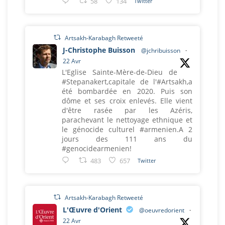
58
134
Twitter
Artsakh-Karabagh Retweeté
J-Christophe Buisson
@jchribuisson
·
22 Avr
L'Eglise Sainte-Mère-de-Dieu de
#Stepanakert,capitale de l'#Artsakh,a
été bombardée en 2020. Puis son
dôme et ses croix enlevés. Elle vient
d'être rasée par les Azéris,
parachevant le nettoyage ethnique et
le génocide culturel #armenien.A 2
jours des 111 ans du
#genocidearmenien!
483
657
Twitter
Artsakh-Karabagh Retweeté
L'Œuvre d'Orient
@oeuvredorient
·
22 Avr