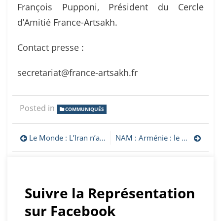
François Pupponi, Président du Cercle
d’Amitié France-Artsakh.
Contact presse :
secretariat@france-artsakh.fr
Posted in
COMMUNIQUÉS
Navigation
Le Monde : L’Iran n’autorisera pas la création d’un corridor, soutenue par Donald Trump, reliant l’Azerbaïdjan à son enclave
NAM : Arménie : le précédent du Nakhitchevan et de l’Artsakh face à la controverse autour de la route de Syunik, par Hovhannes Guevorkian
de
l’article
Suivre la Représentation
sur Facebook