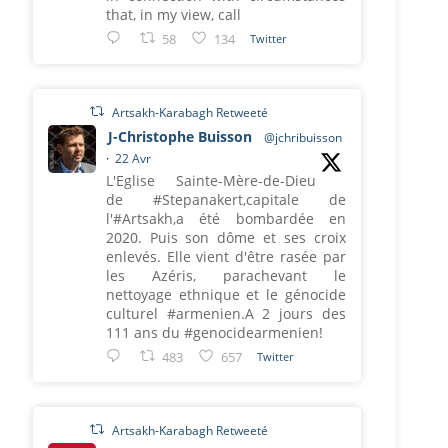
that, in my view, call
58
134
Twitter
Artsakh-Karabagh Retweeté
J-Christophe Buisson
@jchribuisson
·
22 Avr
L'Eglise Sainte-Mère-de-Dieu
de #Stepanakert,capitale de
l'#Artsakh,a été bombardée en
2020. Puis son dôme et ses croix
enlevés. Elle vient d'être rasée par
les Azéris, parachevant le
nettoyage ethnique et le génocide
culturel #armenien.A 2 jours des
111 ans du #genocidearmenien!
483
657
Twitter
Artsakh-Karabagh Retweeté