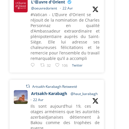
L'Œuvre d'Orient
@oeuvredorient
·
22 Avr
#Vatican - L’Œuvre d'Orient se
réjouit de la nomination de Charles
Personnaz en qualité
d’Ambassadeur extraordinaire et
plénipotentiaire auprès du Saint-
Siège. Elle lui adresse ses
chaleureuses félicitations et le
remercie pour l’ensemble du travail
remarquable qu’il a accompli
32
106
Twitter
Artsakh-Karabagh Retweeté
Artsakh-Karabagh
@haut_karabagh
·
22 Avr
Ils sont aujourd’hui 19, ces
otages arméniens que les autorités
azerbaïdjanaises détiennent à
Bakou comme des trophées de
guerre.