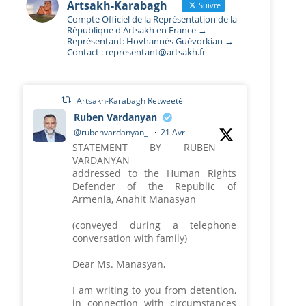
Artsakh-Karabagh
Suivre
Compte Officiel de la Représentation de la
République d'Artsakh en France →
Représentant: Hovhannès Guévorkian →
Contact : representant@artsakh.fr
Artsakh-Karabagh Retweeté
Ruben Vardanyan
@rubenvardanyan_
·
21 Avr
STATEMENT BY RUBEN
VARDANYAN
addressed to the Human Rights
Defender of the Republic of
Armenia, Anahit Manasyan
(conveyed during a telephone
conversation with family)
Dear Ms. Manasyan,
I am writing to you from detention,
in connection with circumstances