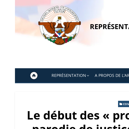
Skip
to
content
REPRÉSENT
REPRÉSENTATION
A PROPOS DE L’A
CO
Le début des « pr
parodie de justi