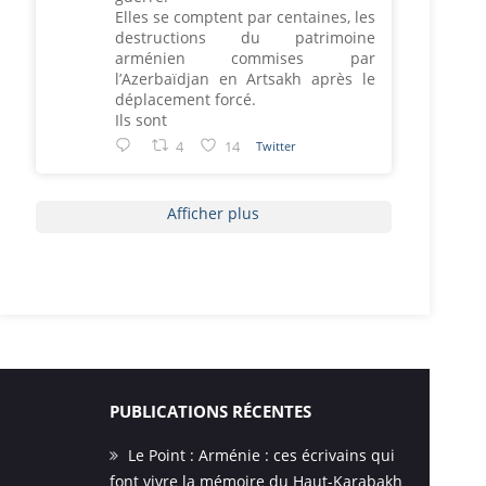
Elles se comptent par centaines, les
destructions du patrimoine
arménien commises par
l’Azerbaïdjan en Artsakh après le
déplacement forcé.
Ils sont
4
14
Twitter
Afficher plus
PUBLICATIONS RÉCENTES
Le Point : Arménie : ces écrivains qui
font vivre la mémoire du Haut-Karabakh