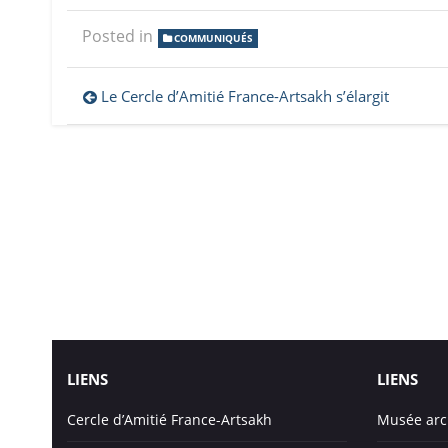
Posted in
COMMUNIQUÉS
Navigation
Le Cercle d’Amitié France-Artsakh s’élargit
de
l’article
LIENS
LIENS
Cercle d’Amitié France-Artsakh
Musée arc