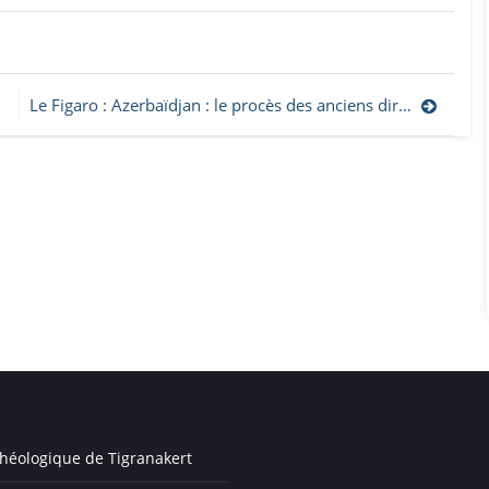
Le Figaro : Azerbaïdjan : le procès des anciens dirigeants d’Artsakh accusés de «terrorisme», de «séparatisme» et de «crimes de guerre» s’ouvre ce vendredi
héologique de Tigranakert