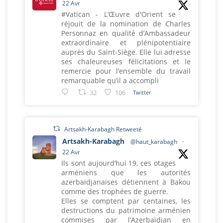
22 Avr
#Vatican - L’Œuvre d'Orient se
réjouit de la nomination de Charles
Personnaz en qualité d’Ambassadeur
extraordinaire et plénipotentiaire
auprès du Saint-Siège. Elle lui adresse
ses chaleureuses félicitations et le
remercie pour l’ensemble du travail
remarquable qu’il a accompli
32
106
Twitter
Artsakh-Karabagh Retweeté
Artsakh-Karabagh
@haut_karabagh
·
22 Avr
Ils sont aujourd’hui 19, ces otages
arméniens que les autorités
azerbaïdjanaises détiennent à Bakou
comme des trophées de guerre.
Elles se comptent par centaines, les
destructions du patrimoine arménien
commises par l’Azerbaïdjan en