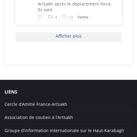
Artsakh après le déplacement forcé.
Ils sont
4
14
Twitter
Afficher plus
LIENS
Cercle d’Amitié France-Artsakh
Association de soutien à l’Artsakh
Groupe d’information internationale sur le Haut-Karabagh