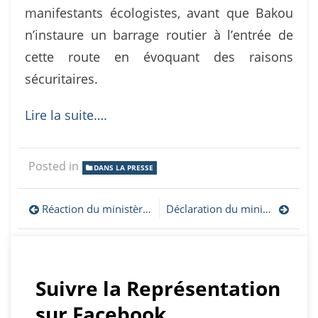
manifestants écologistes, avant que Bakou
n’instaure un barrage routier à l’entrée de
cette route en évoquant des raisons
sécuritaires.
Lire la suite….
Posted in
DANS LA PRESSE
Navigation
Réaction du ministère artsakhiote des Affaires étrangères à l’éventualité d’approvisionner l’Artsakh depuis l’Azerbaïdjan.
Déclaration du ministère artsakhiote des Affaires étrangères relative à la demande du gouvernement arménien faite au Conseil de Sécurité des Nations unies d’organiser une réunion d’urgence face à la détérioration de la situation humanitaire dans la République d’Artsakh
de
l’article
Suivre la Représentation
sur Facebook