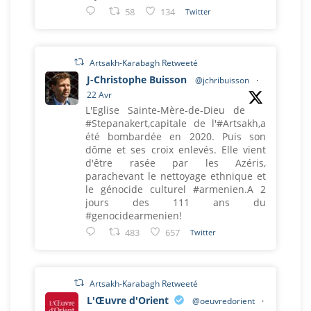
58
134
Twitter
Artsakh-Karabagh Retweeté
J-Christophe Buisson
@jchribuisson
·
22 Avr
L'Eglise Sainte-Mère-de-Dieu de
#Stepanakert,capitale de l'#Artsakh,a
été bombardée en 2020. Puis son
dôme et ses croix enlevés. Elle vient
d'être rasée par les Azéris,
parachevant le nettoyage ethnique et
le génocide culturel #armenien.A 2
jours des 111 ans du
#genocidearmenien!
483
657
Twitter
Artsakh-Karabagh Retweeté
L'Œuvre d'Orient
@oeuvredorient
·