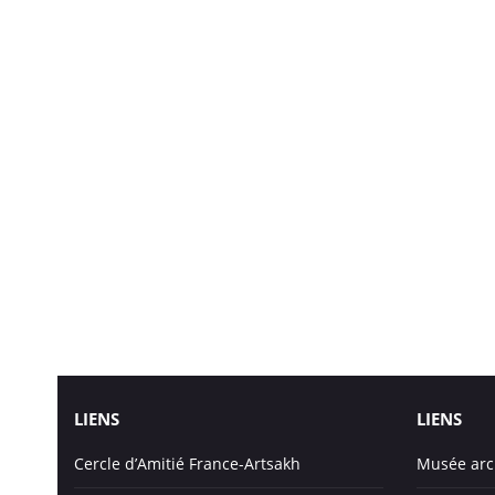
LIENS
LIENS
Cercle d’Amitié France-Artsakh
Musée arc