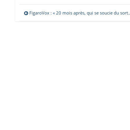
Navigation
FigaroVox : « 20 mois après, qui se soucie du sort des prisonniers arméniens ? »
de
l’article