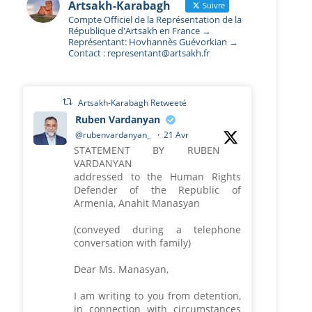
Artsakh-Karabagh
Suivre
Compte Officiel de la Représentation de la
République d'Artsakh en France →
Représentant: Hovhannès Guévorkian →
Contact : representant@artsakh.fr
Artsakh-Karabagh Retweeté
Ruben Vardanyan
@rubenvardanyan_
·
21 Avr
STATEMENT BY RUBEN
VARDANYAN
addressed to the Human Rights
Defender of the Republic of
Armenia, Anahit Manasyan
(conveyed during a telephone
conversation with family)
Dear Ms. Manasyan,
I am writing to you from detention,
in connection with circumstances