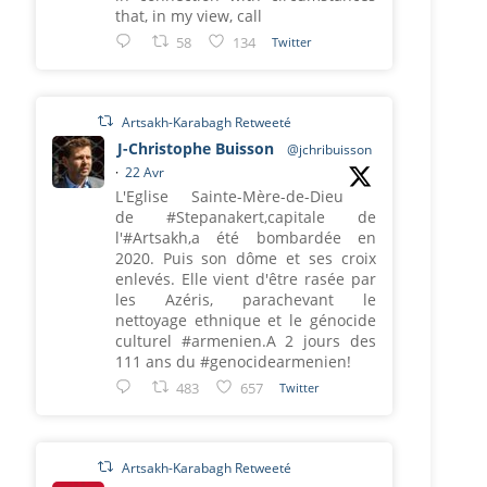
that, in my view, call
58
134
Twitter
Artsakh-Karabagh Retweeté
J-Christophe Buisson
@jchribuisson
·
22 Avr
L'Eglise Sainte-Mère-de-Dieu
de #Stepanakert,capitale de
l'#Artsakh,a été bombardée en
2020. Puis son dôme et ses croix
enlevés. Elle vient d'être rasée par
les Azéris, parachevant le
nettoyage ethnique et le génocide
culturel #armenien.A 2 jours des
111 ans du #genocidearmenien!
483
657
Twitter
Artsakh-Karabagh Retweeté