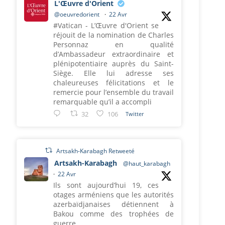
L'Œuvre d'Orient
@oeuvredorient
·
22 Avr
#Vatican - L’Œuvre d'Orient se
réjouit de la nomination de Charles
Personnaz en qualité
d’Ambassadeur extraordinaire et
plénipotentiaire auprès du Saint-
Siège. Elle lui adresse ses
chaleureuses félicitations et le
remercie pour l’ensemble du travail
remarquable qu’il a accompli
32
106
Twitter
Artsakh-Karabagh Retweeté
Artsakh-Karabagh
@haut_karabagh
·
22 Avr
Ils sont aujourd’hui 19, ces
otages arméniens que les autorités
azerbaïdjanaises détiennent à
Bakou comme des trophées de
guerre.