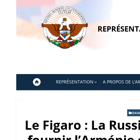
Skip
to
content
REPRÉSENT
REPRÉSENTATION
A PROPOS DE L’A
DAN
Le Figaro : La Russ
fournir l’Arménie