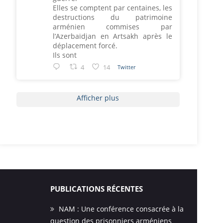
Elles se comptent par centaines, les
destructions du patrimoine
arménien commises par
l’Azerbaïdjan en Artsakh après le
déplacement forcé.
Ils sont
4
14
Twitter
Afficher plus
PUBLICATIONS RÉCENTES
NAM : Une conférence consacrée à la
question des prisonniers arméniens