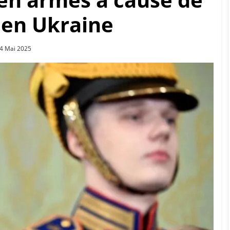
 en Ukraine
osted
4 Mai 2025
n