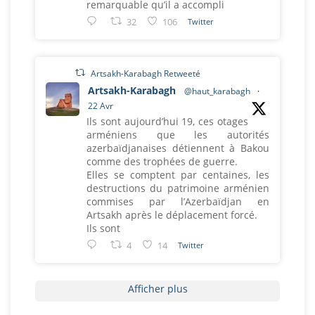
remarquable qu’il a accompli
32
106
Twitter
Artsakh-Karabagh Retweeté
Artsakh-Karabagh
@haut_karabagh
·
22 Avr
Ils sont aujourd’hui 19, ces otages
arméniens que les autorités
azerbaïdjanaises détiennent à Bakou
comme des trophées de guerre.
Elles se comptent par centaines, les
destructions du patrimoine arménien
commises par l’Azerbaïdjan en
Artsakh après le déplacement forcé.
Ils sont
4
14
Twitter
Afficher plus