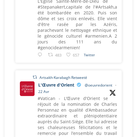
L'Eglise Sainte-Mère-de-Dieu de
#Stepanakert,capitale de l'#Artsakh,a
été bombardée en 2020. Puis son
dôme et ses croix enlevés. Elle vient
d'être rasée par les Azéris,
parachevant le nettoyage ethnique et
le génocide culturel #armenien.A 2
jours des 111 ans du
#genocidearmenien!
483
657
Twitter
Artsakh-Karabagh Retweeté
L'Œuvre d'Orient
@oeuvredorient
·
22 Avr
#Vatican - L’Œuvre d'Orient se
réjouit de la nomination de Charles
Personnaz en qualité d’Ambassadeur
extraordinaire et plénipotentiaire
auprès du Saint-Siège. Elle lui adresse
ses chaleureuses félicitations et le
remercie pour l’ensemble du travail