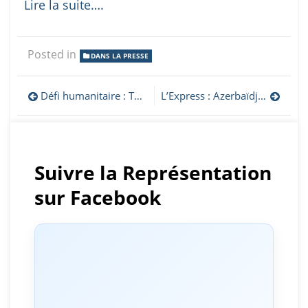
Lire la suite….
Posted in
DANS LA PRESSE
Navigation
Défi humanitaire : Témoignages d’Arménie. Comment revivre pour les réfugiés de l’Artsakh ?
L’Express : Azerbaïdjan-Arménie : propagande anti-française et escalade des tensions
de
l’article
Suivre la Représentation
sur Facebook