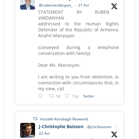
@rubenvardanyan_
·
21 Avr
STATEMENT BY RUBEN
VARDANYAN
addressed to the Human Rights
Defender of the Republic of Armenia,
Anahit Manasyan
(conveyed during a telephone
conversation with family)
Dear Ms. Manasyan,
I am writing to you from detention, in
connection with circumstances that, in
my view, call
58
134
Twitter
Artsakh-Karabagh Retweeté
J-Christophe Buisson
@jchribuisson
·
22 Avr