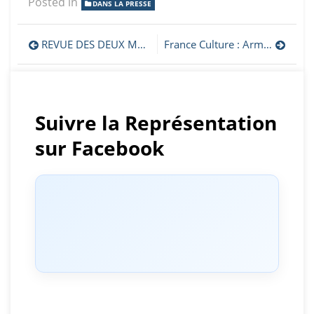
Posted in
DANS LA PRESSE
Navigation
REVUE DES DEUX MONDE : Arménie : les 40 jours du Karabagh
France Culture : Arménie-Azerbaïdjan : l’enclave arménienne du Haut-Karabakh coupée du monde
de
l’article
Suivre la Représentation
sur Facebook