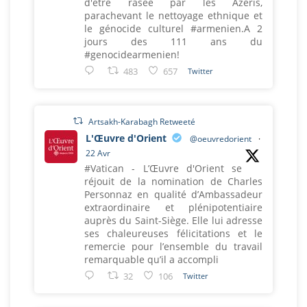
d'être rasée par les Azéris,
parachevant le nettoyage ethnique et
le génocide culturel #armenien.A 2
jours des 111 ans du
#genocidearmenien!
483
657
Twitter
Artsakh-Karabagh Retweeté
L'Œuvre d'Orient
@oeuvredorient
·
22 Avr
#Vatican - L’Œuvre d'Orient se
réjouit de la nomination de Charles
Personnaz en qualité d’Ambassadeur
extraordinaire et plénipotentiaire
auprès du Saint-Siège. Elle lui adresse
ses chaleureuses félicitations et le
remercie pour l’ensemble du travail
remarquable qu’il a accompli
32
106
Twitter