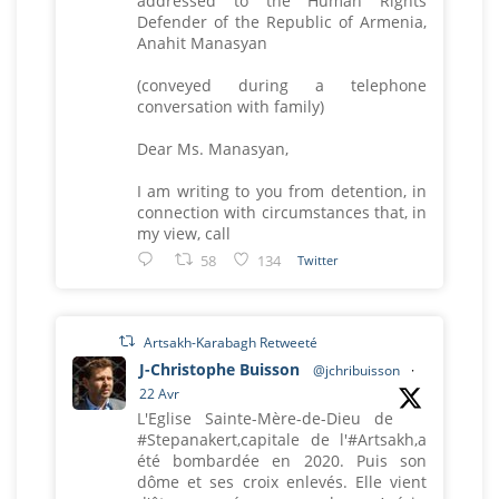
addressed to the Human Rights
Defender of the Republic of Armenia,
Anahit Manasyan
(conveyed during a telephone
conversation with family)
Dear Ms. Manasyan,
I am writing to you from detention, in
connection with circumstances that, in
my view, call
58
134
Twitter
Artsakh-Karabagh Retweeté
J-Christophe Buisson
@jchribuisson
·
22 Avr
L'Eglise Sainte-Mère-de-Dieu de
#Stepanakert,capitale de l'#Artsakh,a
été bombardée en 2020. Puis son
dôme et ses croix enlevés. Elle vient