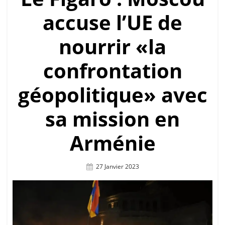
accuse l’UE de
nourrir «la
confrontation
géopolitique» avec
sa mission en
Arménie
Posted
27 Janvier 2023
On