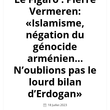
Vermeren:
«Islamisme,
négation du
génocide
arménien…
N’oublions pas le
lourd bilan
d’Erdogan»
Posted
18 Juillet 2023
On