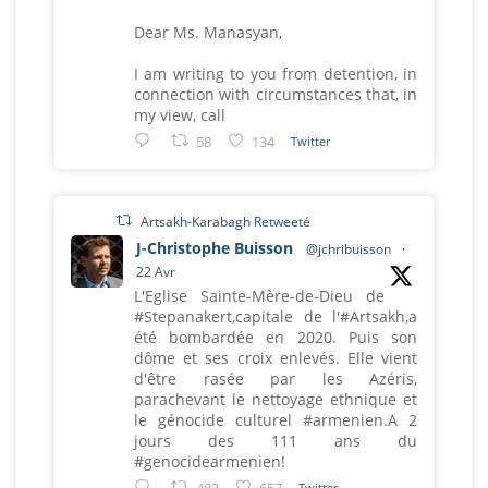
Dear Ms. Manasyan,
I am writing to you from detention, in
connection with circumstances that, in
my view, call
58
134
Twitter
Artsakh-Karabagh Retweeté
J-Christophe Buisson
@jchribuisson
·
22 Avr
L'Eglise Sainte-Mère-de-Dieu de
#Stepanakert,capitale de l'#Artsakh,a
été bombardée en 2020. Puis son
dôme et ses croix enlevés. Elle vient
d'être rasée par les Azéris,
parachevant le nettoyage ethnique et
le génocide culturel #armenien.A 2
jours des 111 ans du
#genocidearmenien!
Twitter