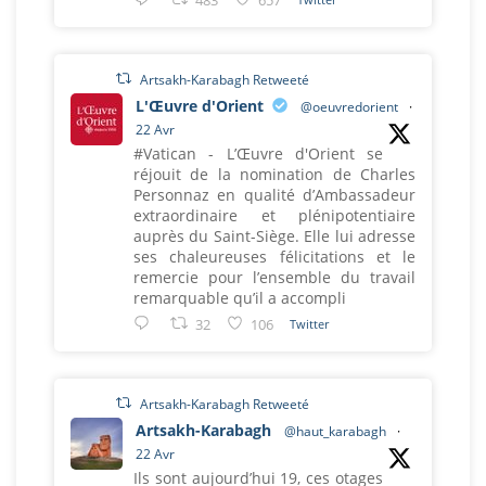
483
657
Artsakh-Karabagh Retweeté
L'Œuvre d'Orient
@oeuvredorient
·
22 Avr
#Vatican - L’Œuvre d'Orient se
réjouit de la nomination de Charles
Personnaz en qualité d’Ambassadeur
extraordinaire et plénipotentiaire
auprès du Saint-Siège. Elle lui adresse
ses chaleureuses félicitations et le
remercie pour l’ensemble du travail
remarquable qu’il a accompli
32
106
Twitter
Artsakh-Karabagh Retweeté
Artsakh-Karabagh
@haut_karabagh
·
22 Avr
Ils sont aujourd’hui 19, ces otages