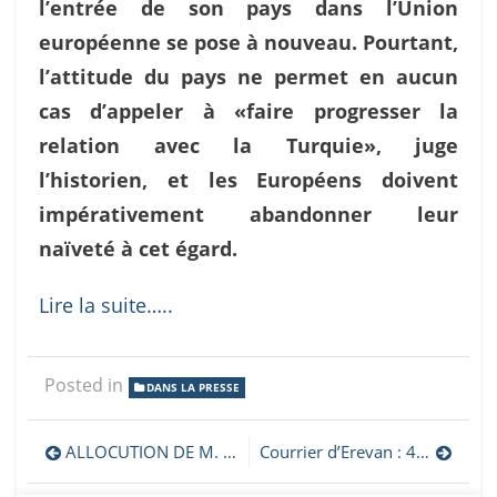
l’entrée de son pays dans l’Union
européenne se pose à nouveau. Pourtant,
l’attitude du pays ne permet en aucun
cas d’appeler à «faire progresser la
relation avec la Turquie», juge
l’historien, et les Européens doivent
impérativement abandonner leur
naïveté à cet égard.
Lire la suite…..
Posted in
DANS LA PRESSE
Navigation
ALLOCUTION DE M. ARAYIK HAROUTUNYAN, PRESIDENT DE LA REPUBLIQUE D’ARTSAKH
Courrier d’Erevan : 462 associations européennes lancent un appel à leurs institutions pour une action effective au Karabagh
de