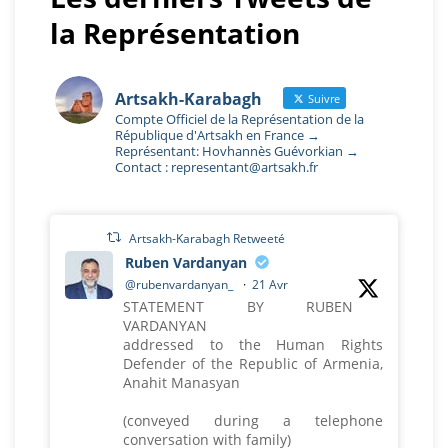
la Représentation
Artsakh-Karabagh
Suivre
Compte Officiel de la Représentation de la
République d'Artsakh en France →
Représentant: Hovhannès Guévorkian →
Contact : representant@artsakh.fr
Artsakh-Karabagh Retweeté
Ruben Vardanyan
@rubenvardanyan_
·
21 Avr
STATEMENT BY RUBEN
VARDANYAN
addressed to the Human Rights
Defender of the Republic of Armenia,
Anahit Manasyan
(conveyed during a telephone
conversation with family)