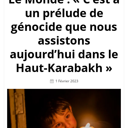
un prélude de
génocide que nous
assistons
aujourd’hui dans le
Haut-Karabakh »
Posted
1 Février 2023
On