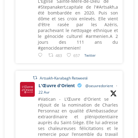
L'Eglise Sainte-Mère-de-Dieu de
#Stepanakert,capitale de l'#Artsakh,a
été bombardée en 2020. Puis son
dôme et ses croix enlevés. Elle vient
d'être rasée par les Azéris,
parachevant le nettoyage ethnique et
le génocide culturel #armenien.A 2
jours des 111 ans du
#genocidearmenien!
483
657
Twitter
Artsakh-Karabagh Retweeté
L'Œuvre d'Orient
@oeuvredorient
·
22 Avr
#Vatican - L’Œuvre d'Orient se
réjouit de la nomination de Charles
Personnaz en qualité d’Ambassadeur
extraordinaire et plénipotentiaire
auprès du Saint-Siège. Elle lui adresse
ses chaleureuses félicitations et le
remercie pour l’ensemble du travail