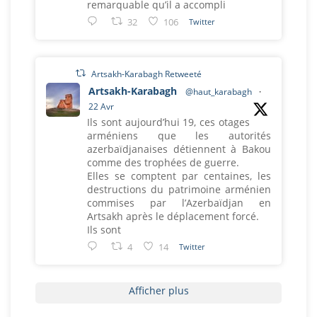
remarquable qu’il a accompli
32
106
Twitter
Artsakh-Karabagh Retweeté
Artsakh-Karabagh
@haut_karabagh
·
22 Avr
Ils sont aujourd’hui 19, ces otages
arméniens que les autorités
azerbaïdjanaises détiennent à Bakou
comme des trophées de guerre.
Elles se comptent par centaines, les
destructions du patrimoine arménien
commises par l’Azerbaïdjan en
Artsakh après le déplacement forcé.
Ils sont
4
14
Twitter
Afficher plus