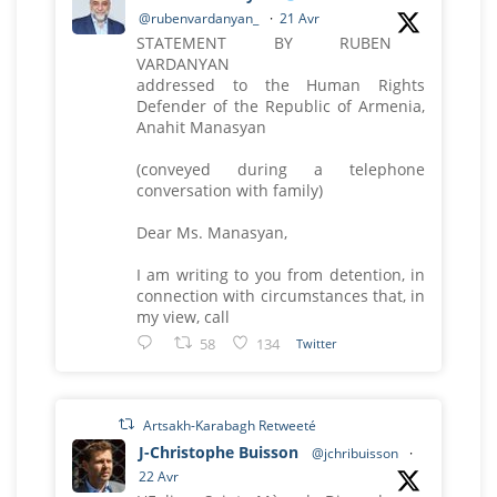
@rubenvardanyan_
·
21 Avr
STATEMENT BY RUBEN
VARDANYAN
addressed to the Human Rights
Defender of the Republic of Armenia,
Anahit Manasyan
(conveyed during a telephone
conversation with family)
Dear Ms. Manasyan,
I am writing to you from detention, in
connection with circumstances that, in
my view, call
58
134
Twitter
Artsakh-Karabagh Retweeté
J-Christophe Buisson
@jchribuisson
·
22 Avr