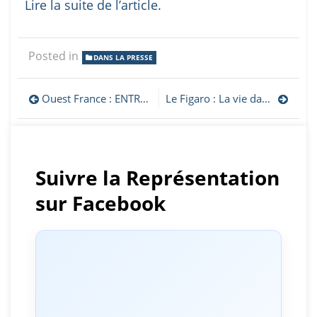
Lire la suite de l’article.
Posted in
DANS LA PRESSE
Navigation
Ouest France : ENTRETIEN. Arménie, Haut-Karabakh. « La vie de mon peuple est menacée : il faut agir maintenant ! »
Le Figaro : La vie dans l’ombre de Mahammad Mirzali, réfugié azéri le plus menacé de France
de
l’article
Suivre la Représentation
sur Facebook