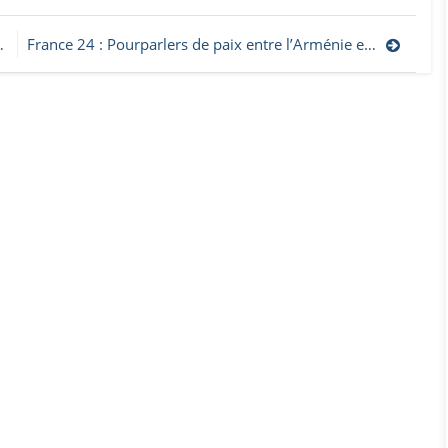
France 24 : Pourparlers de paix entre l’Arménie et l’Azerbaïdjan au Kazakhstan après des manifestations à Erevan