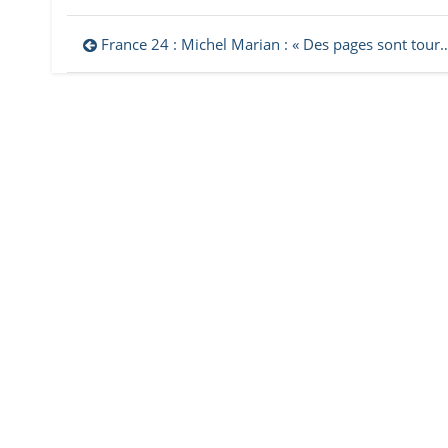
Navigation
France 24 : Michel Marian : « Des pages sont tournables, d’autres ne le sont pas »
de
l’article