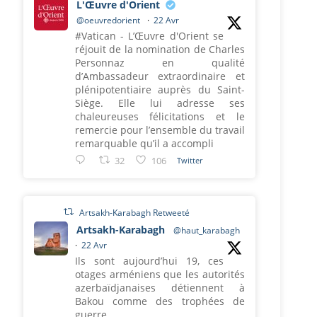
L'Œuvre d'Orient
@oeuvredorient
·
22 Avr
#Vatican - L’Œuvre d'Orient se
réjouit de la nomination de Charles
Personnaz en qualité
d’Ambassadeur extraordinaire et
plénipotentiaire auprès du Saint-
Siège. Elle lui adresse ses
chaleureuses félicitations et le
remercie pour l’ensemble du travail
remarquable qu’il a accompli
32
106
Twitter
Artsakh-Karabagh Retweeté
Artsakh-Karabagh
@haut_karabagh
·
22 Avr
Ils sont aujourd’hui 19, ces
otages arméniens que les autorités
azerbaïdjanaises détiennent à
Bakou comme des trophées de
guerre.