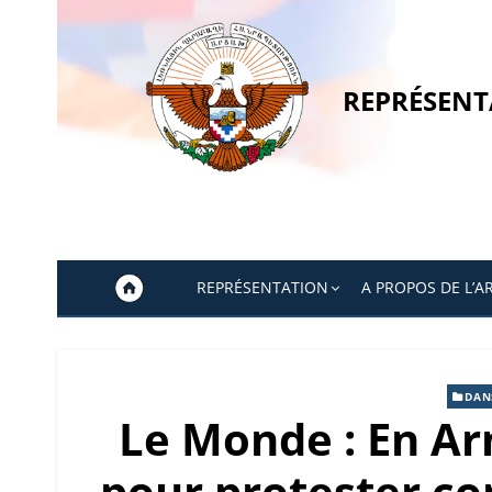
Skip
to
content
REPRÉSENT
REPRÉSENTATION
A PROPOS DE L’A
DAN
Le Monde : En A
pour protester co