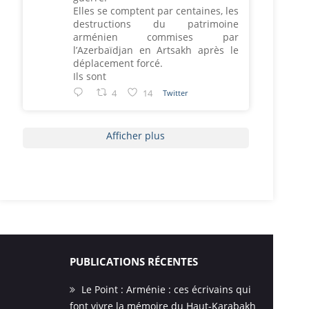
Elles se comptent par centaines, les
destructions du patrimoine
arménien commises par
l’Azerbaïdjan en Artsakh après le
déplacement forcé.
Ils sont
4
14
Twitter
Afficher plus
PUBLICATIONS RÉCENTES
Le Point : Arménie : ces écrivains qui
font vivre la mémoire du Haut-Karabakh