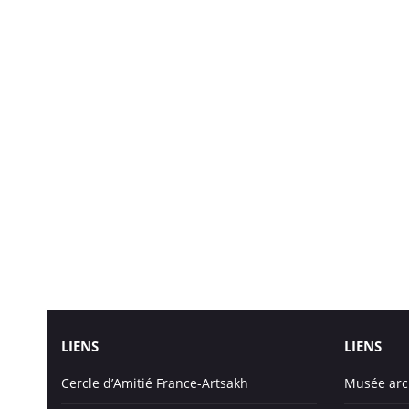
LIENS
LIENS
Cercle d’Amitié France-Artsakh
Musée arc