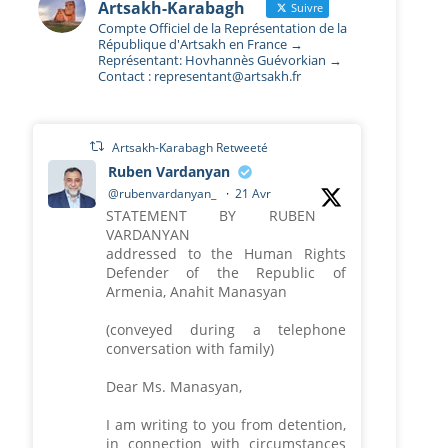
Artsakh-Karabagh
Suivre
Compte Officiel de la Représentation de la
République d'Artsakh en France →
Représentant: Hovhannès Guévorkian →
Contact : representant@artsakh.fr
Artsakh-Karabagh Retweeté
Ruben Vardanyan
@rubenvardanyan_
·
21 Avr
STATEMENT BY RUBEN
VARDANYAN
addressed to the Human Rights
Defender of the Republic of
Armenia, Anahit Manasyan
(conveyed during a telephone
conversation with family)
Dear Ms. Manasyan,
I am writing to you from detention,
in connection with circumstances