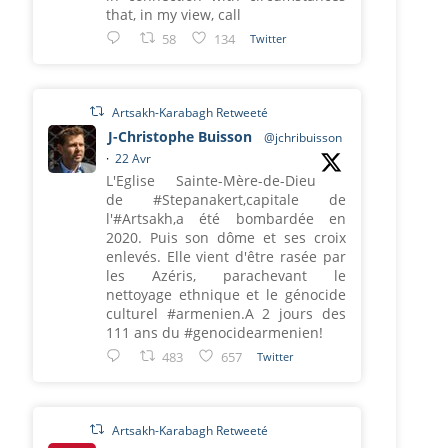
that, in my view, call
58
134
Twitter
Artsakh-Karabagh Retweeté
J-Christophe Buisson
@jchribuisson
·
22 Avr
L'Eglise Sainte-Mère-de-Dieu
de #Stepanakert,capitale de
l'#Artsakh,a été bombardée en
2020. Puis son dôme et ses croix
enlevés. Elle vient d'être rasée par
les Azéris, parachevant le
nettoyage ethnique et le génocide
culturel #armenien.A 2 jours des
111 ans du #genocidearmenien!
483
657
Twitter
Artsakh-Karabagh Retweeté