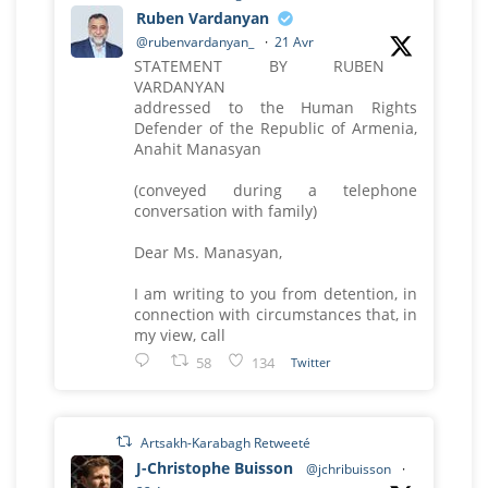
Ruben Vardanyan
@rubenvardanyan_
·
21 Avr
STATEMENT BY RUBEN
VARDANYAN
addressed to the Human Rights
Defender of the Republic of Armenia,
Anahit Manasyan
(conveyed during a telephone
conversation with family)
Dear Ms. Manasyan,
I am writing to you from detention, in
connection with circumstances that, in
my view, call
58
134
Twitter
Artsakh-Karabagh Retweeté
J-Christophe Buisson
@jchribuisson
·