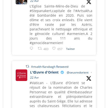
22 Avr
L'Eglise Sainte-Mère-de-Dieu de
#Stepanakert,capitale de l'#Artsakh,a
été bombardée en 2020. Puis son
dôme et ses croix enlevés. Elle vient
d'être rasée par les Azéris,
parachevant le nettoyage ethnique et
le génocide culturel #armenien.A 2
jours des 111 ans du
#genocidearmenien!
483
657
Twitter
Artsakh-Karabagh Retweeté
L'Œuvre d'Orient
@oeuvredorient
·
22 Avr
#Vatican - L’Œuvre d'Orient se
réjouit de la nomination de Charles
Personnaz en qualité d’Ambassadeur
extraordinaire et plénipotentiaire
auprès du Saint-Siège. Elle lui adresse
ses chaleureuses félicitations et le