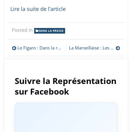
Lire la suite de l’article
Posted in
DANS LA PRESSE
Navigation
Le Figaro : Dans la région du Haut-Karabakh, la guerre de Bakou terrorise les Arméniens
La Marseillaise : Les Arméniens de Marseille mobilisés pour l’Artsakh
de
l’article
Suivre la Représentation
sur Facebook