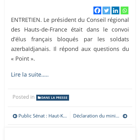
ENTRETIEN. Le président du Conseil régional
des Hauts-de-France était dans le convoi
d’élus français bloqués par les soldats
azerbaïdjanais. Il répond aux questions du
« Point ».
Lire la suite…..
Posted in
DANS LA PRESSE
Navigation
Public Sénat : Haut-Karabakh : Bruno Retailleau met en garde contre un nouveau génocide en Arménie
Déclaration du ministère artsakhiote des Affaires étrangères à l’occasion du 32ème anniversaire de la proclamation de la République d’Artsakh
de
l’article