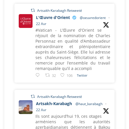
Artsakh-Karabagh Retweeté
L'Œuvre d'Orient
@oeuvredorient
·
22 Avr
#Vatican - L’Œuvre d'Orient se
réjouit de la nomination de Charles
Personnaz en qualité d’Ambassadeur
extraordinaire et plénipotentiaire
auprès du Saint-Siège. Elle lui adresse
ses chaleureuses félicitations et le
remercie pour l’ensemble du travail
remarquable qu’il a accompli
32
106
Twitter
Artsakh-Karabagh Retweeté
Artsakh-Karabagh
@haut_karabagh
·
22 Avr
Ils sont aujourd’hui 19, ces otages
arméniens que les autorités
azerbaïdjanaises détiennent à Bakou