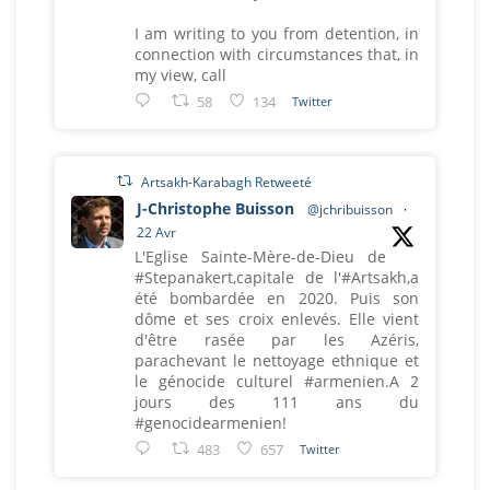
I am writing to you from detention, in
connection with circumstances that, in
my view, call
58
134
Twitter
Artsakh-Karabagh Retweeté
J-Christophe Buisson
@jchribuisson
·
22 Avr
L'Eglise Sainte-Mère-de-Dieu de
#Stepanakert,capitale de l'#Artsakh,a
été bombardée en 2020. Puis son
dôme et ses croix enlevés. Elle vient
d'être rasée par les Azéris,
parachevant le nettoyage ethnique et
le génocide culturel #armenien.A 2
jours des 111 ans du
#genocidearmenien!
483
657
Twitter