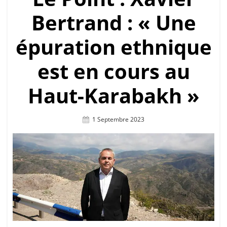
Bertrand : « Une
épuration ethnique
est en cours au
Haut-Karabakh »
Posted
1 Septembre 2023
On