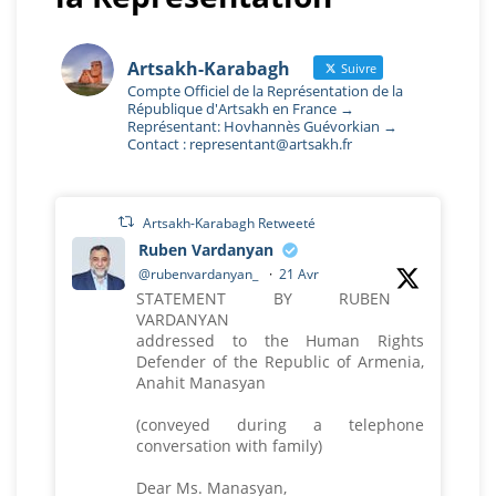
Artsakh-Karabagh
Suivre
Compte Officiel de la Représentation de la
République d'Artsakh en France →
Représentant: Hovhannès Guévorkian →
Contact : representant@artsakh.fr
Artsakh-Karabagh Retweeté
Ruben Vardanyan
@rubenvardanyan_
·
21 Avr
STATEMENT BY RUBEN
VARDANYAN
addressed to the Human Rights
Defender of the Republic of Armenia,
Anahit Manasyan
(conveyed during a telephone
conversation with family)
Dear Ms. Manasyan,