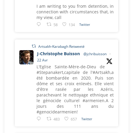
I am writing to you from detention, in
connection with circumstances that, in
my view, call
58
134
Twitter
Artsakh-Karabagh Retweeté
J-Christophe Buisson
@jchribuisson
·
22 Avr
L'Eglise Sainte-Mère-de-Dieu de
#Stepanakert,capitale de l'#Artsakh,a
été bombardée en 2020. Puis son
dôme et ses croix enlevés. Elle vient
d'être rasée par les Azéris,
parachevant le nettoyage ethnique et
le génocide culturel #armenien.A 2
jours des 111 ans du
#genocidearmenien!
483
657
Twitter