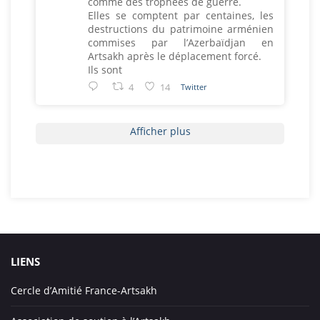
comme des trophées de guerre.
Elles se comptent par centaines, les
destructions du patrimoine arménien
commises par l’Azerbaïdjan en
Artsakh après le déplacement forcé.
Ils sont
4
14
Twitter
Afficher plus
LIENS
Cercle d’Amitié France-Artsakh