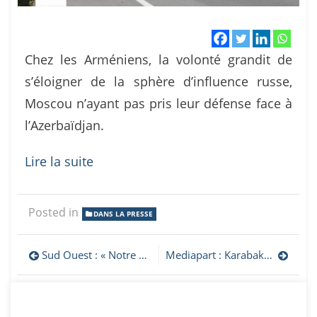
Chez les Arméniens, la volonté grandit de
s’éloigner de la sphère d’influence russe,
Moscou n’ayant pas pris leur défense face à
l’Azerbaïdjan.
Lire la suite
Posted in
DANS LA PRESSE
Navigation
Sud Ouest : « Notre pays n’est plus qu’un vulgaire vestige du grand royaume d’Arménie »
Mediapart : Karabakh : l’UE déploie des observateurs à la frontière entre l’Arménie et l’Azerbaïdjan
de
l’article