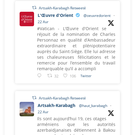
Artsakh-Karabagh Retweeté
L'Œuvre d'Orient
@oeuvredorient
·
22 Avr
#Vatican - L’Œuvre d'Orient se
réjouit de la nomination de Charles
Personnaz en qualité d’Ambassadeur
extraordinaire et plénipotentiaire
auprès du Saint-Siège. Elle lui adresse
ses chaleureuses félicitations et le
remercie pour l’ensemble du travail
remarquable qu’il a accompli
32
106
Twitter
Artsakh-Karabagh Retweeté
Artsakh-Karabagh
@haut_karabagh
·
22 Avr
Ils sont aujourd’hui 19, ces otages
arméniens que les autorités
azerbaïdjanaises détiennent à Bakou