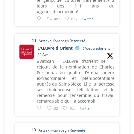
le génocide culturel #armenien.A 2
jours des 111 ans du
#genocidearmenien!
483
657
Twitter
Artsakh-Karabagh Retweeté
L'Œuvre d'Orient
@oeuvredorient
·
22 Avr
#Vatican - L’Œuvre d'Orient se
réjouit de la nomination de Charles
Personnaz en qualité d’Ambassadeur
extraordinaire et plénipotentiaire
auprès du Saint-Siège. Elle lui adresse
ses chaleureuses félicitations et le
remercie pour l’ensemble du travail
remarquable qu’il a accompli
32
106
Twitter
Artsakh-Karabagh Retweeté