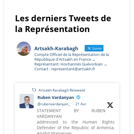
Les derniers Tweets de
la Représentation
Artsakh-Karabagh
Suivre
Compte Officiel de la Représentation de la
République d'Artsakh en France →
Représentant: Hovhannès Guévorkian →
Contact : representant@artsakh.fr
Artsakh-Karabagh Retweeté
Ruben Vardanyan
@rubenvardanyan_
·
21 Avr
STATEMENT BY RUBEN
VARDANYAN
addressed to the Human Rights
Defender of the Republic of Armenia,
Anahit Manasyan