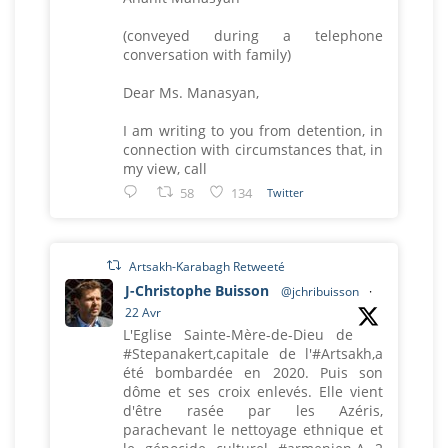
(conveyed during a telephone
conversation with family)
Dear Ms. Manasyan,
I am writing to you from detention, in
connection with circumstances that, in
my view, call
58
134
Twitter
Artsakh-Karabagh Retweeté
J-Christophe Buisson
@jchribuisson
·
22 Avr
L'Eglise Sainte-Mère-de-Dieu de
#Stepanakert,capitale de l'#Artsakh,a
été bombardée en 2020. Puis son
dôme et ses croix enlevés. Elle vient
d'être rasée par les Azéris,
parachevant le nettoyage ethnique et