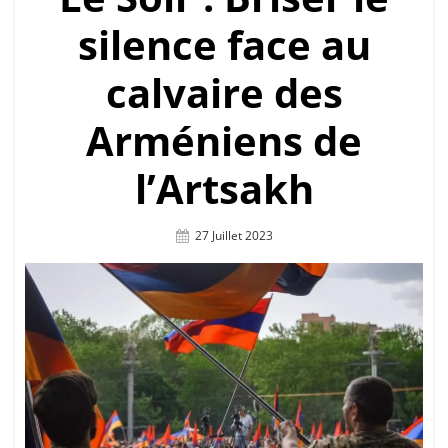
silence face au
calvaire des
Arméniens de
l’Artsakh
Posted
27 Juillet 2023
On