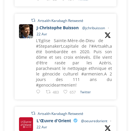
Artsakh-Karabagh Retweeté
J-Christophe Buisson
@jchribuisson
·
22 Avr
L'Eglise Sainte-Mère-de-Dieu de
#Stepanakert,capitale de l'#Artsakh,a
été bombardée en 2020. Puis son
dôme et ses croix enlevés. Elle vient
d'être rasée par les Azéris,
parachevant le nettoyage ethnique et
le génocide culturel #armenien.A 2
jours des 111 ans du
#genocidearmenien!
483
657
Twitter
Artsakh-Karabagh Retweeté
L'Œuvre d'Orient
@oeuvredorient
·
22 Avr