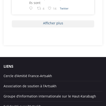
Ils sont
4
14
Twitter
Afficher plus
LIENS
Cercle d’Amitié France-Artsakh
Association de soutien à l’Artsakh
Groupe d’information internationale sur le Haut-Karabagh