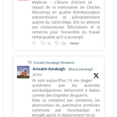
#Vatican - L’Œuvre d'Orient se
réjouit de la nomination de Charles
Personnaz en qualité d’Ambassadeur
extraordinaire et plénipotentiaire
auprès du Saint-Siège. Elle lui adresse
ses chaleureuses félicitations et le
remercie pour l’ensemble du travail
remarquable qu’il a accompli
32
106
Twitter
Artsakh-Karabagh Retweeté
Artsakh-Karabagh
@haut_karabagh
·
22 Avr
Ils sont aujourd’hui 19, ces otages
arméniens que les autorités
azerbaïdjanaises détiennent à Bakou
comme des trophées de guerre.
Elles se comptent par centaines, les
destructions du patrimoine arménien
commises par l’Azerbaïdjan en
Artsakh après le déplacement forcé.