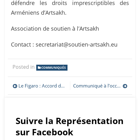
défendre les droits imprescriptibles des
Arméniens d’Artsakh.
Association de soutien à l’Artsakh
Contact : secretariat@soutien-artsakh.eu
Posted in
COMMUNIQUÉS
Navigation
Le Figaro : Accord de paix entre l’Arménie et l’Azerbaïdjan : «Comme un air de Munich»
Communiqué à l’occasion du 34ᵉ anniversaire de la proclamation de la République d’Artsakh
de
l’article
Suivre la Représentation
sur Facebook