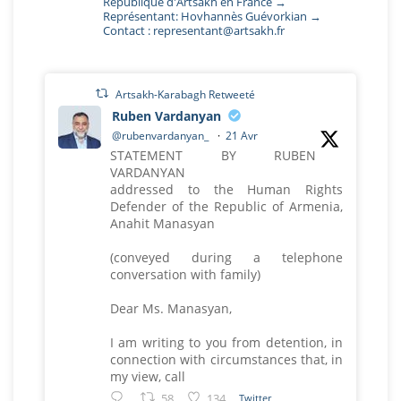
République d'Artsakh en France →
Représentant: Hovhannès Guévorkian →
Contact : representant@artsakh.fr
Artsakh-Karabagh Retweeté
Ruben Vardanyan
@rubenvardanyan_
·
21 Avr
STATEMENT BY RUBEN
VARDANYAN
addressed to the Human Rights
Defender of the Republic of Armenia,
Anahit Manasyan
(conveyed during a telephone
conversation with family)
Dear Ms. Manasyan,
I am writing to you from detention, in
connection with circumstances that, in
my view, call
58
134
Twitter