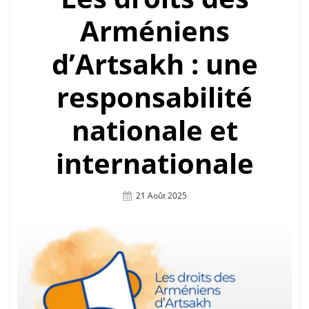
Arméniens
d’Artsakh : une
responsabilité
nationale et
internationale
Posted
21 Août 2025
On