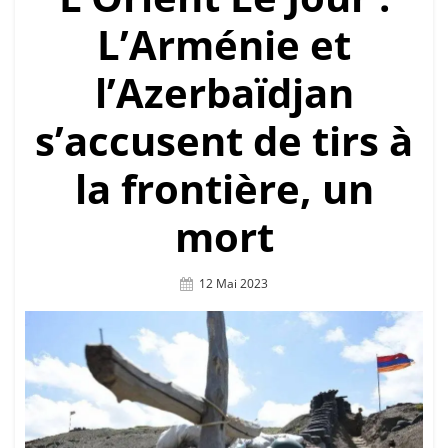
L’Arménie et
l’Azerbaïdjan
s’accusent de tirs à
la frontière, un
mort
Posted
12 Mai 2023
On