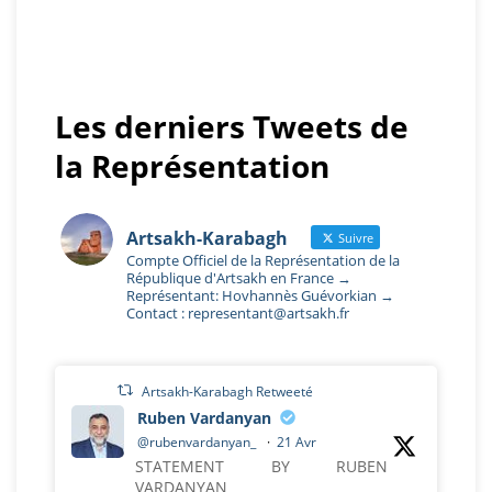
Les derniers Tweets de
la Représentation
Artsakh-Karabagh
Suivre
Compte Officiel de la Représentation de la
République d'Artsakh en France →
Représentant: Hovhannès Guévorkian →
Contact : representant@artsakh.fr
Artsakh-Karabagh Retweeté
Ruben Vardanyan
@rubenvardanyan_
·
21 Avr
STATEMENT BY RUBEN
VARDANYAN