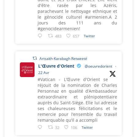
d'être rasée par les Azéris,
parachevant le nettoyage ethnique et
le génocide culturel #armenien.A 2
jours des 111 ans du
#genocidearmenien!
483
657
Twitter
Artsakh-Karabagh Retweeté
L'Œuvre d'Orient
@oeuvredorient
·
22 Avr
#Vatican - L’Œuvre d'Orient se
réjouit de la nomination de Charles
Personnaz en qualité d’Ambassadeur
extraordinaire et plénipotentiaire
auprès du Saint-Siège. Elle lui adresse
ses chaleureuses félicitations et le
remercie pour l’ensemble du travail
remarquable qu’il a accompli
32
106
Twitter