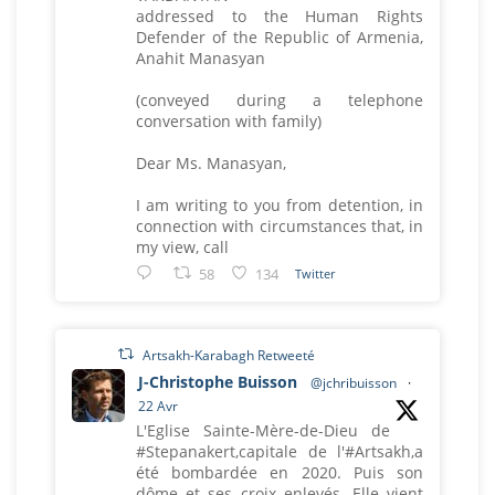
addressed to the Human Rights
Defender of the Republic of Armenia,
Anahit Manasyan
(conveyed during a telephone
conversation with family)
Dear Ms. Manasyan,
I am writing to you from detention, in
connection with circumstances that, in
my view, call
58
134
Twitter
Artsakh-Karabagh Retweeté
J-Christophe Buisson
@jchribuisson
·
22 Avr
L'Eglise Sainte-Mère-de-Dieu de
#Stepanakert,capitale de l'#Artsakh,a
été bombardée en 2020. Puis son
dôme et ses croix enlevés. Elle vient