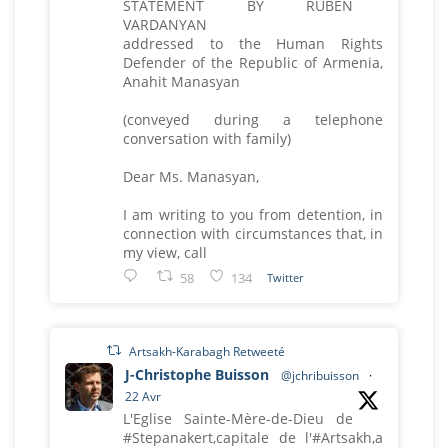
STATEMENT BY RUBEN
VARDANYAN
addressed to the Human Rights
Defender of the Republic of Armenia,
Anahit Manasyan
(conveyed during a telephone
conversation with family)
Dear Ms. Manasyan,
I am writing to you from detention, in
connection with circumstances that, in
my view, call
58
134
Twitter
Artsakh-Karabagh Retweeté
J-Christophe Buisson
@jchribuisson
·
22 Avr
L'Eglise Sainte-Mère-de-Dieu de
#Stepanakert,capitale de l'#Artsakh,a