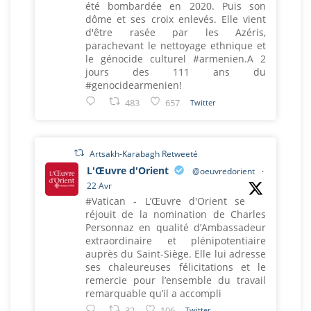
été bombardée en 2020. Puis son
dôme et ses croix enlevés. Elle vient
d'être rasée par les Azéris,
parachevant le nettoyage ethnique et
le génocide culturel #armenien.A 2
jours des 111 ans du
#genocidearmenien!
483
657
Twitter
Artsakh-Karabagh Retweeté
L'Œuvre d'Orient
@oeuvredorient
·
22 Avr
#Vatican - L’Œuvre d'Orient se
réjouit de la nomination de Charles
Personnaz en qualité d’Ambassadeur
extraordinaire et plénipotentiaire
auprès du Saint-Siège. Elle lui adresse
ses chaleureuses félicitations et le
remercie pour l’ensemble du travail
remarquable qu’il a accompli
32
106
Twitter