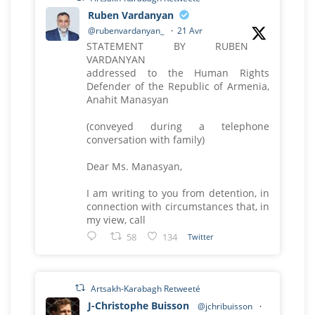
Ruben Vardanyan
@rubenvardanyan_
·
21 Avr
STATEMENT BY RUBEN
VARDANYAN
addressed to the Human Rights
Defender of the Republic of Armenia,
Anahit Manasyan
(conveyed during a telephone
conversation with family)
Dear Ms. Manasyan,
I am writing to you from detention, in
connection with circumstances that, in
my view, call
58
134
Twitter
Artsakh-Karabagh Retweeté
J-Christophe Buisson
@jchribuisson
·