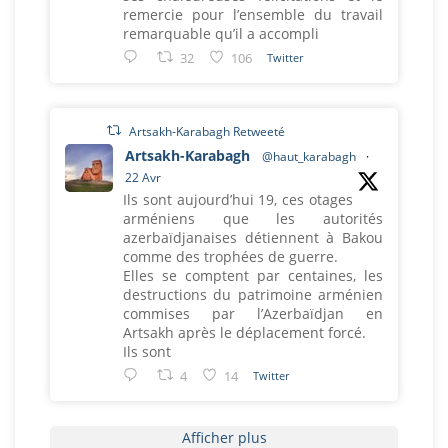
remercie pour l’ensemble du travail
remarquable qu’il a accompli
32
106
Twitter
Artsakh-Karabagh Retweeté
Artsakh-Karabagh
@haut_karabagh
·
22 Avr
Ils sont aujourd’hui 19, ces otages
arméniens que les autorités
azerbaïdjanaises détiennent à Bakou
comme des trophées de guerre.
Elles se comptent par centaines, les
destructions du patrimoine arménien
commises par l’Azerbaïdjan en
Artsakh après le déplacement forcé.
Ils sont
4
14
Twitter
Afficher plus