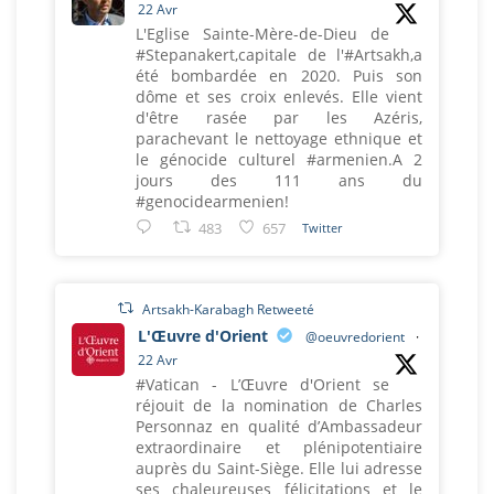
22 Avr
L'Eglise Sainte-Mère-de-Dieu de
#Stepanakert,capitale de l'#Artsakh,a
été bombardée en 2020. Puis son
dôme et ses croix enlevés. Elle vient
d'être rasée par les Azéris,
parachevant le nettoyage ethnique et
le génocide culturel #armenien.A 2
jours des 111 ans du
#genocidearmenien!
483
657
Twitter
Artsakh-Karabagh Retweeté
L'Œuvre d'Orient
@oeuvredorient
·
22 Avr
#Vatican - L’Œuvre d'Orient se
réjouit de la nomination de Charles
Personnaz en qualité d’Ambassadeur
extraordinaire et plénipotentiaire
auprès du Saint-Siège. Elle lui adresse
ses chaleureuses félicitations et le