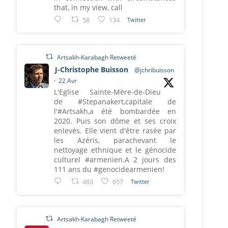
that, in my view, call
58
134
Twitter
Artsakh-Karabagh Retweeté
J-Christophe Buisson
@jchribuisson
·
22 Avr
L'Eglise Sainte-Mère-de-Dieu
de #Stepanakert,capitale de
l'#Artsakh,a été bombardée en
2020. Puis son dôme et ses croix
enlevés. Elle vient d'être rasée par
les Azéris, parachevant le
nettoyage ethnique et le génocide
culturel #armenien.A 2 jours des
111 ans du #genocidearmenien!
483
657
Twitter
Artsakh-Karabagh Retweeté