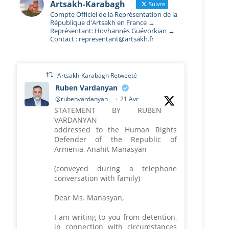
Artsakh-Karabagh
Suivre
Compte Officiel de la Représentation de la
République d'Artsakh en France →
Représentant: Hovhannès Guévorkian →
Contact : representant@artsakh.fr
Artsakh-Karabagh Retweeté
Ruben Vardanyan
@rubenvardanyan_
·
21 Avr
STATEMENT BY RUBEN
VARDANYAN
addressed to the Human Rights
Defender of the Republic of
Armenia, Anahit Manasyan
(conveyed during a telephone
conversation with family)
Dear Ms. Manasyan,
I am writing to you from detention,
in connection with circumstances