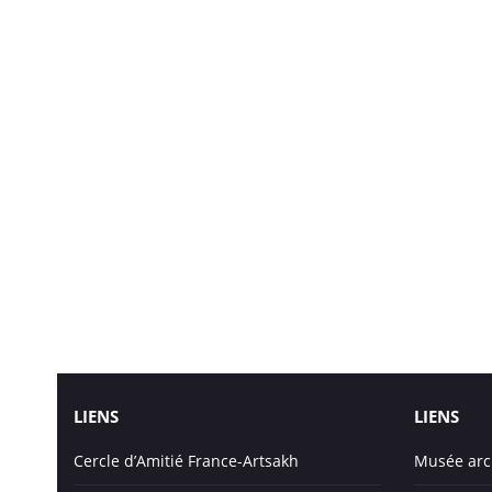
LIENS
LIENS
Cercle d’Amitié France-Artsakh
Musée arc