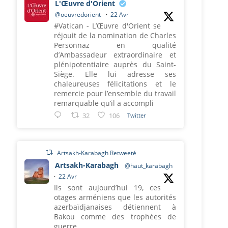
L'Œuvre d'Orient
@oeuvredorient
·
22 Avr
#Vatican - L’Œuvre d'Orient se
réjouit de la nomination de Charles
Personnaz en qualité
d’Ambassadeur extraordinaire et
plénipotentiaire auprès du Saint-
Siège. Elle lui adresse ses
chaleureuses félicitations et le
remercie pour l’ensemble du travail
remarquable qu’il a accompli
32
106
Twitter
Artsakh-Karabagh Retweeté
Artsakh-Karabagh
@haut_karabagh
·
22 Avr
Ils sont aujourd’hui 19, ces
otages arméniens que les autorités
azerbaïdjanaises détiennent à
Bakou comme des trophées de
guerre.