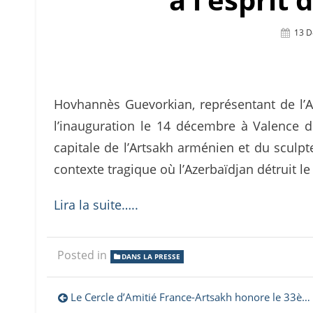
Post
13 
On
Hovhannès Guevorkian, représentant de l’Ar
l’inauguration le 14 décembre à Valence d
capitale de l’Artsakh arménien et du sculp
contexte tragique où l’Azerbaïdjan détruit l
Lira la suite…..
Posted in
DANS LA PRESSE
Navigation
Le Cercle d’Amitié France-Artsakh honore le 33ème anniversaire du référendum pour l’indépendance de l’Artsakh