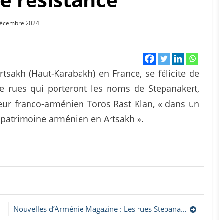
ed
Décembre 2024
tsakh (Haut-Karabakh) en France, se félicite de
e rues qui porteront les noms de Stepanakert,
teur franco-arménien Toros Rast Klan, « dans un
e patrimoine arménien en Artsakh ».
Nouvelles d’Arménie Magazine : Les rues Stepanakert et Toros Rast-Klan inaugurées à Valence en présence de Nicolas Daragon, Hovhannès Guévorkian et Marie Toros