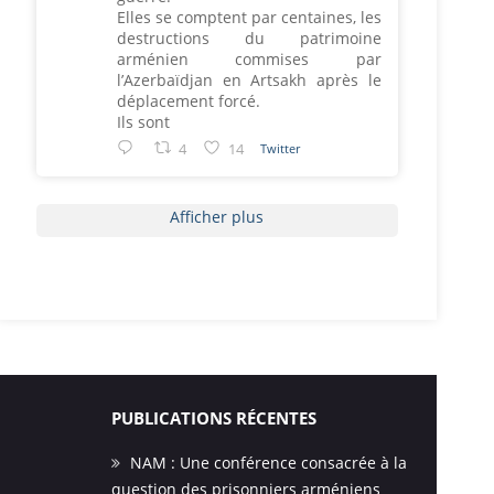
Elles se comptent par centaines, les
destructions du patrimoine
arménien commises par
l’Azerbaïdjan en Artsakh après le
déplacement forcé.
Ils sont
4
14
Twitter
Afficher plus
PUBLICATIONS RÉCENTES
NAM : Une conférence consacrée à la
question des prisonniers arméniens