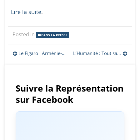
Lire la suite
.
Posted in
DANS LA PRESSE
Navigation
Le Figaro : Arménie-Azerbaïdjan : les dirigeants réunis à Bruxelles sur le fond de tensions
L’Humanité : Tout savoir sur les guerres séculaires du Haut-Karabakh.
de
l’article
Suivre la Représentation
sur Facebook