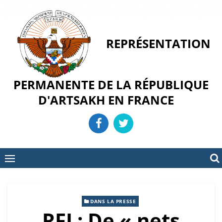
Skip
to
content
REPRÉSENTATION
PERMANENTE DE LA RÉPUBLIQUE
D'ARTSAKH EN FRANCE
DANS LA PRESSE
RFI : De « nets