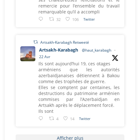
remercie pour l’ensemble du travail
remarquable qu’il a accompli
32
106
Twitter
Artsakh-Karabagh Retweeté
Artsakh-Karabagh
@haut_karabagh
·
22 Avr
Ils sont aujourd’hui 19, ces otages
arméniens que les autorités
azerbaïdjanaises détiennent à Bakou
comme des trophées de guerre.
Elles se comptent par centaines, les
destructions du patrimoine arménien
commises par l’Azerbaïdjan en
Artsakh après le déplacement forcé.
Ils sont
4
14
Twitter
Afficher plus