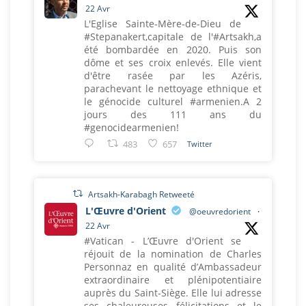
22 Avr
L'Eglise Sainte-Mère-de-Dieu de
#Stepanakert,capitale de l'#Artsakh,a
été bombardée en 2020. Puis son
dôme et ses croix enlevés. Elle vient
d'être rasée par les Azéris,
parachevant le nettoyage ethnique et
le génocide culturel #armenien.A 2
jours des 111 ans du
#genocidearmenien!
483
657
Twitter
Artsakh-Karabagh Retweeté
L'Œuvre d'Orient
@oeuvredorient
·
22 Avr
#Vatican - L’Œuvre d'Orient se
réjouit de la nomination de Charles
Personnaz en qualité d’Ambassadeur
extraordinaire et plénipotentiaire
auprès du Saint-Siège. Elle lui adresse
ses chaleureuses félicitations et le