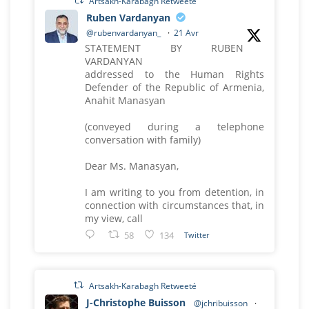
Artsakh-Karabagh Retweeté
Ruben Vardanyan
@rubenvardanyan_
·
21 Avr
STATEMENT BY RUBEN
VARDANYAN
addressed to the Human Rights
Defender of the Republic of Armenia,
Anahit Manasyan
(conveyed during a telephone
conversation with family)
Dear Ms. Manasyan,
I am writing to you from detention, in
connection with circumstances that, in
my view, call
58
134
Twitter
Artsakh-Karabagh Retweeté
J-Christophe Buisson
@jchribuisson
·