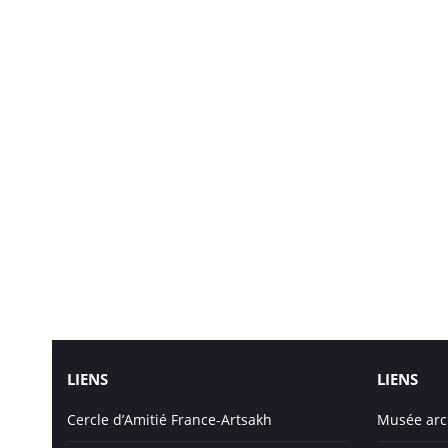
LIENS
LIENS
Cercle d’Amitié France-Artsakh
Musée arc