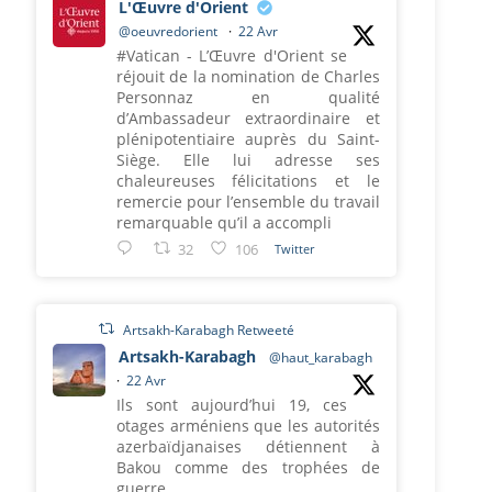
L'Œuvre d'Orient
@oeuvredorient
·
22 Avr
#Vatican - L’Œuvre d'Orient se
réjouit de la nomination de Charles
Personnaz en qualité
d’Ambassadeur extraordinaire et
plénipotentiaire auprès du Saint-
Siège. Elle lui adresse ses
chaleureuses félicitations et le
remercie pour l’ensemble du travail
remarquable qu’il a accompli
32
106
Twitter
Artsakh-Karabagh Retweeté
Artsakh-Karabagh
@haut_karabagh
·
22 Avr
Ils sont aujourd’hui 19, ces
otages arméniens que les autorités
azerbaïdjanaises détiennent à
Bakou comme des trophées de
guerre.