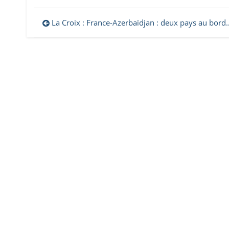
Navigation
La Croix : France-Azerbaïdjan : deux pays au bord de la crise diplomatique
de
l’article