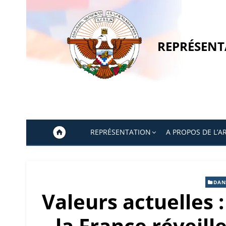
Skip
to
content
REPRÉSENT
REPRÉSENTATION
A PROPOS DE L’A
DAN
Valeurs actuelles
la France réveille