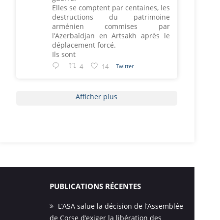
Elles se comptent par centaines, les
destructions du patrimoine
arménien commises par
l’Azerbaïdjan en Artsakh après le
déplacement forcé.
Ils sont
4
14
Twitter
Afficher plus
PUBLICATIONS RÉCENTES
L’ASA salue la décision de l’Assemblée
de Corse d’exiger la libération des