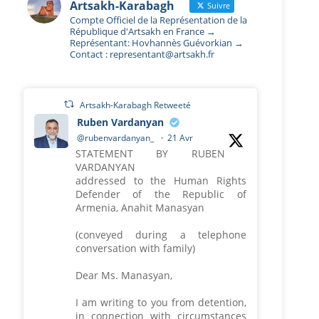
Artsakh-Karabagh
Suivre
Compte Officiel de la Représentation de la
République d'Artsakh en France →
Représentant: Hovhannès Guévorkian →
Contact : representant@artsakh.fr
Artsakh-Karabagh Retweeté
Ruben Vardanyan
@rubenvardanyan_
·
21 Avr
STATEMENT BY RUBEN
VARDANYAN
addressed to the Human Rights
Defender of the Republic of
Armenia, Anahit Manasyan
(conveyed during a telephone
conversation with family)
Dear Ms. Manasyan,
I am writing to you from detention,
in connection with circumstances