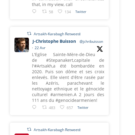
that, in my view, call
58
134
Twitter
Artsakh-Karabagh Retweeté
J-Christophe Buisson
@jchribuisson
·
22 Avr
L'Eglise Sainte-Mère-de-Dieu
de #Stepanakert,capitale de
l'#Artsakh,a été bombardée en
2020. Puis son dôme et ses croix
enlevés. Elle vient d'être rasée par
les Azéris, parachevant le
nettoyage ethnique et le génocide
culturel #armenien.A 2 jours des
111 ans du #genocidearmenien!
483
657
Twitter
Artsakh-Karabagh Retweeté