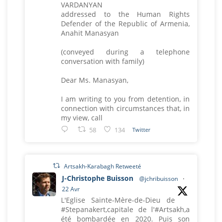
VARDANYAN
addressed to the Human Rights
Defender of the Republic of Armenia,
Anahit Manasyan
(conveyed during a telephone
conversation with family)
Dear Ms. Manasyan,
I am writing to you from detention, in
connection with circumstances that, in
my view, call
58
134
Twitter
Artsakh-Karabagh Retweeté
J-Christophe Buisson
@jchribuisson
·
22 Avr
L'Eglise Sainte-Mère-de-Dieu de
#Stepanakert,capitale de l'#Artsakh,a
été bombardée en 2020. Puis son