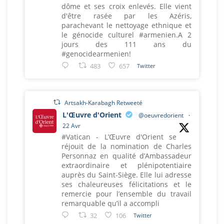
dôme et ses croix enlevés. Elle vient
d'être rasée par les Azéris,
parachevant le nettoyage ethnique et
le génocide culturel #armenien.A 2
jours des 111 ans du
#genocidearmenien!
483
657
Twitter
Artsakh-Karabagh Retweeté
L'Œuvre d'Orient
@oeuvredorient
·
22 Avr
#Vatican - L’Œuvre d'Orient se
réjouit de la nomination de Charles
Personnaz en qualité d’Ambassadeur
extraordinaire et plénipotentiaire
auprès du Saint-Siège. Elle lui adresse
ses chaleureuses félicitations et le
remercie pour l’ensemble du travail
remarquable qu’il a accompli
32
106
Twitter