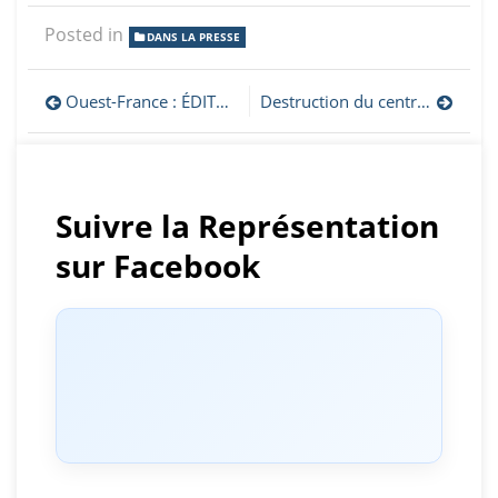
Posted in
DANS LA PRESSE
Navigation
Ouest-France : ÉDITORIAL. La Cop29 en Azerbaïdjan, un scandale
Destruction du centre historique de Stepanakert par l’Azerbaïdjan
de
l’article
Suivre la Représentation
sur Facebook