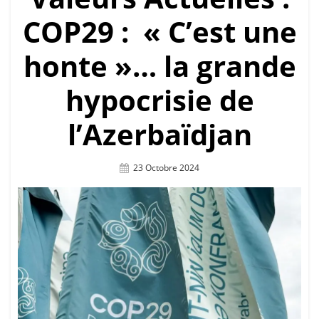
COP29 : « C’est une
honte »… la grande
hypocrisie de
l’Azerbaïdjan
Posted
23 Octobre 2024
On