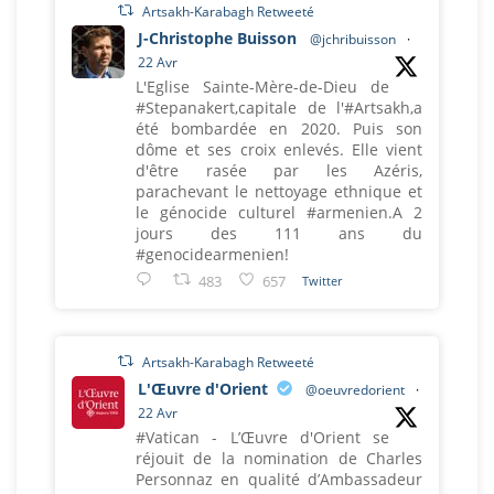
Artsakh-Karabagh Retweeté
J-Christophe Buisson
@jchribuisson
·
22 Avr
L'Eglise Sainte-Mère-de-Dieu de
#Stepanakert,capitale de l'#Artsakh,a
été bombardée en 2020. Puis son
dôme et ses croix enlevés. Elle vient
d'être rasée par les Azéris,
parachevant le nettoyage ethnique et
le génocide culturel #armenien.A 2
jours des 111 ans du
#genocidearmenien!
483
657
Twitter
Artsakh-Karabagh Retweeté
L'Œuvre d'Orient
@oeuvredorient
·
22 Avr
#Vatican - L’Œuvre d'Orient se
réjouit de la nomination de Charles
Personnaz en qualité d’Ambassadeur