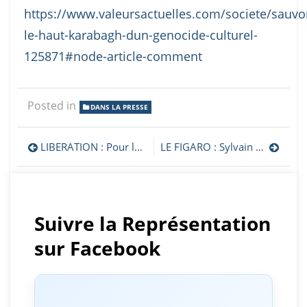
https://www.valeursactuelles.com/societe/sauvo
le-haut-karabagh-dun-genocide-culturel-
125871#node-article-comment
Posted in
DANS LA PRESSE
Navigation
LIBERATION : Pour la reconnaissance du Haut-Karabakh
LE FIGARO : Sylvain Tesson: «Les Arméniens, un peuple abandonné»
de
l’article
Suivre la Représentation
sur Facebook