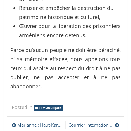
Refuser et empêcher la destruction du
patrimoine historique et culturel,
Œuvrer pour la libération des prisonniers
arméniens encore détenus.
Parce qu’aucun peuple ne doit être déraciné,
ni sa mémoire effacée, nous appelons tous
ceux qui aspire au respect du droit à ne pas
oublier, ne pas accepter et à ne pas
abandonner.
Posted in
COMMUNIQUÉS
Navigation
Marianne : Haut-Karabakh : « Il n’y aura pas de paix durable si l’Europe ferme les yeux sur un crime contre l’humanité »
Courrier International : Polémique. L’Arménie retire le mont Ararat de ses tampons de passeport