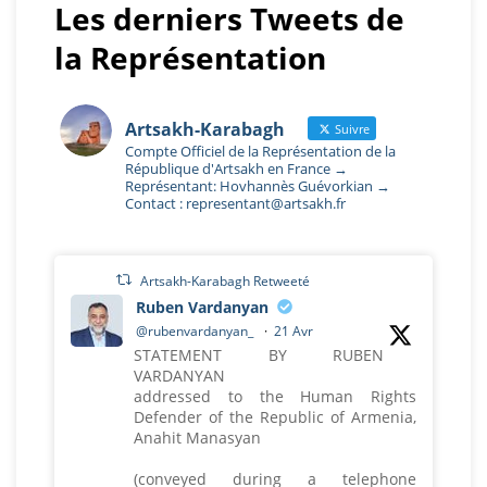
Les derniers Tweets de
la Représentation
Artsakh-Karabagh
Suivre
Compte Officiel de la Représentation de la
République d'Artsakh en France →
Représentant: Hovhannès Guévorkian →
Contact : representant@artsakh.fr
Artsakh-Karabagh Retweeté
Ruben Vardanyan
@rubenvardanyan_
·
21 Avr
STATEMENT BY RUBEN
VARDANYAN
addressed to the Human Rights
Defender of the Republic of Armenia,
Anahit Manasyan
(conveyed during a telephone