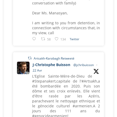
conversation with family)
Dear Ms. Manasyan,
I am writing to you from detention, in
connection with circumstances that, in
my view, call
58
134
Twitter
Artsakh-Karabagh Retweeté
J-Christophe Buisson
@jchribuisson
·
22 Avr
L'Eglise Sainte-Mère-de-Dieu de
#Stepanakert,capitale de l'#Artsakh,a
été bombardée en 2020. Puis son
dôme et ses croix enlevés. Elle vient
d'être rasée par les Azéris,
parachevant le nettoyage ethnique et
le génocide culturel #armenien.A 2
jours des 111 ans du
#genocidearmenien!