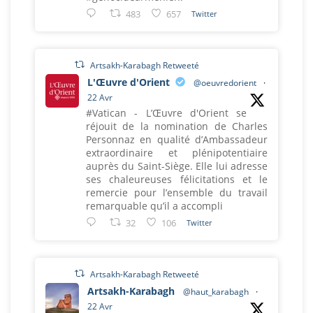
483
657
Twitter
Artsakh-Karabagh Retweeté
L'Œuvre d'Orient
@oeuvredorient
·
22 Avr
#Vatican - L’Œuvre d'Orient se
réjouit de la nomination de Charles
Personnaz en qualité d’Ambassadeur
extraordinaire et plénipotentiaire
auprès du Saint-Siège. Elle lui adresse
ses chaleureuses félicitations et le
remercie pour l’ensemble du travail
remarquable qu’il a accompli
32
106
Twitter
Artsakh-Karabagh Retweeté
Artsakh-Karabagh
@haut_karabagh
·
22 Avr